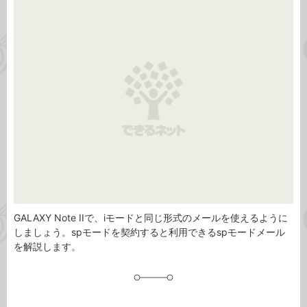
事
テ
タ
ゴ
グ
リ
GALAXY Note IIで、iモードと同じ形式のメールを使えるように
しましょう。spモードを契約すると利用できるspモードメール
を解説します。