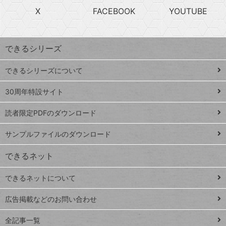
search
ら
急
X
FACEBOOK
YOUTUBE
探
上
検
昇
索
す
ワ
できるシリーズ
ー
ド
できるシリーズについて
Google
ト
スプレ
ッ
30周年特設サイト
ッドシ
プ
読者限定PDFのダウンロード
ート
ペ
iPhone
ー
サンプルファイルのダウンロード
VLOOKUP
ジ
できるネット
連載
できるネットについて
Excel Q&A
close
閉じ
トイアンナ流仕
広告掲載などのお問い合わせ
る
事術
全記事一覧