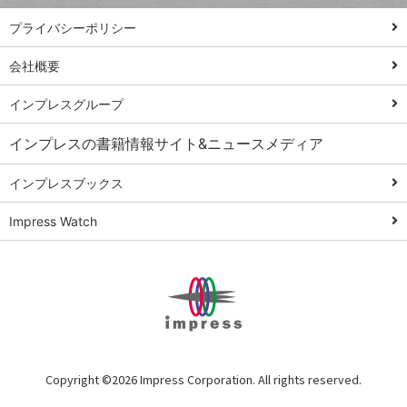
PowerAutomate
ではじめる業務
プライバシーポリシー
の完全自動化
会社概要
AI議事録作成術
Windows 11
インプレスグループ
Q&A
インプレスの書籍情報サイト&ニュースメディア
Teams踏み込み
活用術
インプレスブックス
Excel講師の仕事
Impress Watch
術
エクセル時短
パワポ時短
Windows Tips
神保町ペロリ旅
俺のメルカリ
Copyright ©
2026 Impress Corporation. All rights reserved.