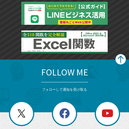
FOLLOW ME
search
format_list_bulleted
検
カ
検
カ
索
テ
メ
ゴ
索
テ
ニ
リ
フォローして通知を受け取る
ゴ
ュ
ー
ー
一
リ
を
覧
閉
を
ー
じ
閉
か
る
じ
る