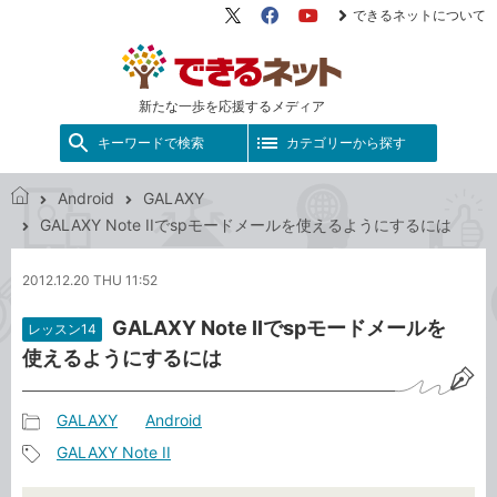
できるネットについて
X（旧
Facebook
YouTube
Twitter）
新たな一歩を応援するメディア
キーワードで検索
カテゴリーから探す
Android
GALAXY
で
GALAXY Note IIでspモードメールを使えるようにするには
き
る
2012.12.20 THU 11:52
ネ
ッ
GALAXY Note IIでspモードメールを
レッスン14
ト
使えるようにするには
GALAXY
Android
記
GALAXY Note II
事
記
カ