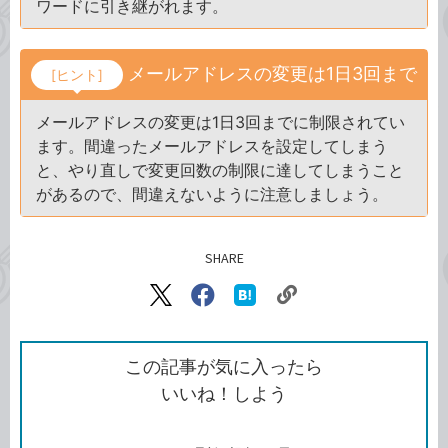
ワードに引き継がれます。
メールアドレスの変更は1日3回まで
[ヒント]
メールアドレスの変更は1日3回までに制限されてい
ます。間違ったメールアドレスを設定してしまう
と、やり直しで変更回数の制限に達してしまうこと
があるので、間違えないように注意しましょう。
SHARE
記事をシェアする
リ
X（旧
Facebook
は
ン
Twitter）
で
て
ク
で
シ
な
を
シ
ェ
ブ
この記事が気に入ったら
コ
ェ
ア
ッ
いいね！しよう
ピ
ア
ク
ー
マ
ー
ク