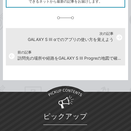
できるネットから最新の記事をお届けします。
に
追
加
次の記事
arrow_forward
GALAXY S III αでのアプリの使い方を覚えよう
前の記事
arrow_back
訪問先の場所や経路をGALAXY S III Progreの地図で確認するには
ピックアップ