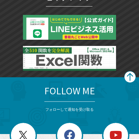
FOLLOW ME
search
format_list_bulleted
検
カ
検
カ
索
テ
メ
ゴ
索
テ
ニ
リ
フォローして通知を受け取る
ゴ
ュ
ー
ー
一
リ
を
覧
閉
を
ー
じ
閉