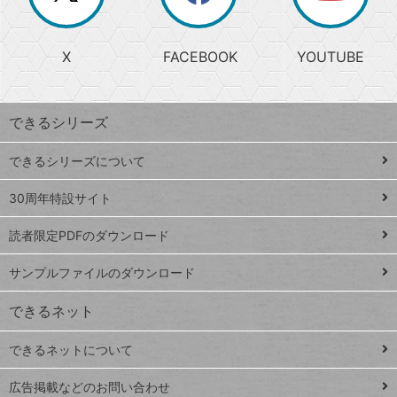
か
る
じ
る
search
ら
急
X
FACEBOOK
YOUTUBE
探
上
検
昇
索
す
ワ
できるシリーズ
ー
ド
できるシリーズについて
Google
ト
スプレ
ッ
30周年特設サイト
ッドシ
プ
読者限定PDFのダウンロード
ート
ペ
iPhone
ー
サンプルファイルのダウンロード
VLOOKUP
ジ
できるネット
連載
できるネットについて
Excel Q&A
close
閉じ
トイアンナ流仕
広告掲載などのお問い合わせ
る