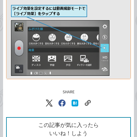
SHARE
記事をシェアする
リ
X（旧
Facebook
は
ン
Twitter）
で
て
ク
で
シ
な
を
シ
ェ
ブ
この記事が気に入ったら
コ
ェ
ア
ッ
いいね！しよう
ピ
ア
ク