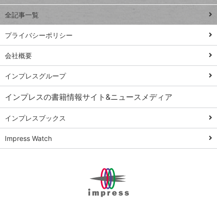
事術
全記事一覧
PowerAutomate
ではじめる業務
プライバシーポリシー
の完全自動化
会社概要
AI議事録作成術
Windows 11
インプレスグループ
Q&A
インプレスの書籍情報サイト&ニュースメディア
Teams踏み込み
活用術
インプレスブックス
Excel講師の仕事
Impress Watch
術
エクセル時短
パワポ時短
Windows Tips
神保町ペロリ旅