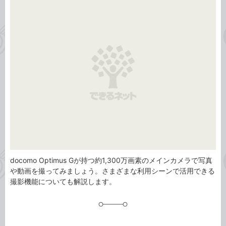
事
テ
タ
ゴ
グ
リ
docomo Optimus Gが持つ約1,300万画素のメインカメラで写真
や動画を撮ってみましょう。さまざまな利用シーンで活用できる
撮影機能についても解説します。