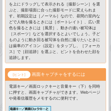
を上にドラッグして表示される［撮影シーン］を選
ぶと、撮影場面に合った撮影モードに変えられま
す。初期設定は［ノーマル］なので、昼間の室内な
どで人物を撮るときには［ポートレイト］、広い景
色を撮るときには［風景］、動きの速い被写体は
［スポーツ］などを選択するとよいでしょう。子ど
ものように動き回る被写体を自然に撮りたいときに
は歯車のアイコン（設定）をタップし、［フォーカ
ス］で［顔追跡］を選ぶと、ピントを合わせた顔を
追跡します。
画面キャプチャをするには
[ヒント]
電源キー／画面ロックキーと音量キー（下）を同時
に押すと、画面キャプチャができます。Webページ
や発着信履歴をメモするのに便利です。