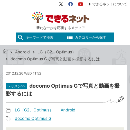
できるネットについて
X（旧
Facebook
YouTube
Twitter）
新たな一歩を応援するメディア
キーワードで検索
カテゴリーから探す
Android
LG（G2、Optimus）
で
docomo Optimus Gで写真と動画を撮影するには
き
る
2012.12.26 WED 11:52
ネ
ッ
docomo Optimus Gで写真と動画を撮
レッスン22
ト
影するには
LG（G2、Optimus）
Android
記
docomo Optimus G
事
記
カ