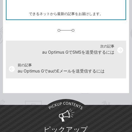
ー
マ
ー
ク
できるネットから最新の記事をお届けします。
に
追
加
次の記事
arrow_forward
au Optimus GでSMSを送受信するには
前の記事
arrow_back
au Optimus GでauのEメールを送受信するには
ピックアップ