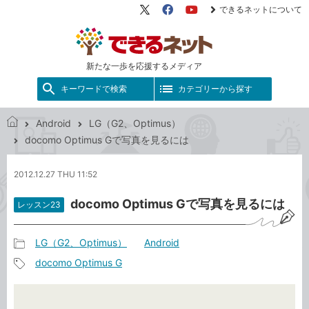
できるネットについて
X（旧
Facebook
YouTube
Twitter）
新たな一歩を応援するメディア
キーワードで検索
カテゴリーから探す
Android
LG（G2、Optimus）
で
docomo Optimus Gで写真を見るには
き
る
2012.12.27 THU 11:52
ネ
ッ
docomo Optimus Gで写真を見るには
レッスン23
ト
LG（G2、Optimus）
Android
記
docomo Optimus G
事
記
カ
事
テ
タ