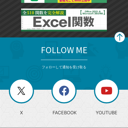
FOLLOW ME
search
format_list_bulleted
検
カ
検
カ
索
テ
メ
ゴ
索
テ
ニ
リ
フォローして通知を受け取る
ゴ
ュ
ー
ー
一
リ
を
覧
閉
を
ー
じ
閉
か
る
じ
る
search
ら
急
X
FACEBOOK
YOUTUBE
探
上
検
昇
索
す