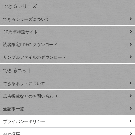
ワ
できるシリーズ
ー
ド
できるシリーズについて
Google
ト
スプレ
ッ
30周年特設サイト
ッドシ
プ
読者限定PDFのダウンロード
ート
ペ
iPhone
ー
サンプルファイルのダウンロード
VLOOKUP
ジ
できるネット
連載
できるネットについて
Excel Q&A
close
閉じ
トイアンナ流仕
広告掲載などのお問い合わせ
る
事術
全記事一覧
PowerAutomate
ではじめる業務
プライバシーポリシー
の完全自動化
会社概要