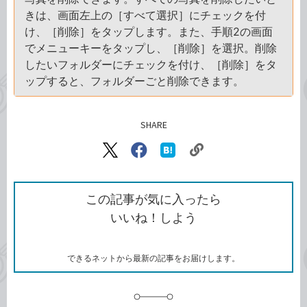
きは、画面左上の［すべて選択］にチェックを付
け、［削除］をタップします。また、手順2の画面
でメニューキーをタップし、［削除］を選択。削除
したいフォルダーにチェックを付け、［削除］をタ
ップすると、フォルダーごと削除できます。
SHARE
記事をシェアする
リ
X（旧
Facebook
は
ン
Twitter）
で
て
ク
で
シ
な
を
シ
ェ
ブ
この記事が気に入ったら
コ
ェ
ア
ッ
いいね！しよう
ピ
ア
ク
ー
マ
ー
ク
できるネットから最新の記事をお届けします。
に
追
加