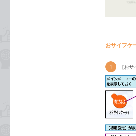
ゴ
な
リ
ブ
ッ
ク
マ
ー
おサイフケ
ク
に
追
［おサ
加