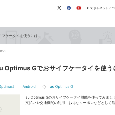
できるネットにつ
X（旧
Facebook
YouTube
Twitter）
でおサイフケータイを使うには
1:56
au Optimus Gでおサイフケータイを使
ptimus）
Android
au Optimus G
記
事
au Optimus Gのおサイフケータイ機能を使ってみま
支払いや交通機関の利用、お得なクーポンなどとして
タ
グ