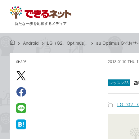
新たな一歩を応援するメディア
Android
LG（G2、Optimus）
au Optimus G
で
き
る
SHARE
2013.01.10 THU 1
記
ネ
事
ッ
を
X（旧
ト
シ
レッスン23
Twitter）
ェ
で
ア
Facebook
す
シ
で
LG（G2、O
る
ェ
記
シ
LINE
ア
事
ェ
で
カ
ア
送
は
テ
る
て