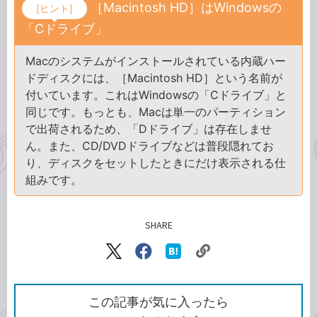
［Macintosh HD］はWindowsの
[ヒント]
「Cドライブ」
Macのシステムがインストールされている内蔵ハー
ドディスクには、［Macintosh HD］という名前が
付いています。これはWindowsの「Cドライブ」と
同じです。もっとも、Macは単一のパーティション
で出荷されるため、「Dドライブ」は存在しませ
ん。また、CD/DVDドライブなどは普段隠れてお
り、ディスクをセットしたときにだけ表示される仕
組みです。
SHARE
記事をシェアする
リ
X（旧
Facebook
は
ン
Twitter）
で
て
ク
で
シ
な
を
シ
ェ
ブ
この記事が気に入ったら
コ
ェ
ア
ッ