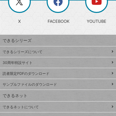
ー
じ
閉
か
る
じ
る
search
ら
急
X
FACEBOOK
YOUTUBE
探
上
検
昇
索
す
ワ
できるシリーズ
ー
ド
できるシリーズについて
Google
ト
スプレ
ッ
30周年特設サイト
ッドシ
プ
読者限定PDFのダウンロード
ート
ペ
iPhone
ー
サンプルファイルのダウンロード
VLOOKUP
ジ
できるネット
連載
できるネットについて
Excel Q&A
close
閉じ