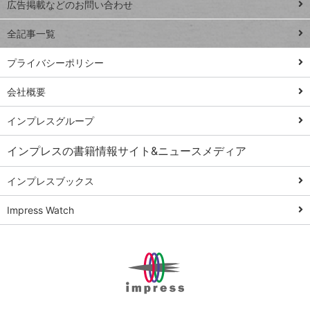
トイアンナ流仕
広告掲載などのお問い合わせ
る
事術
全記事一覧
PowerAutomate
ではじめる業務
プライバシーポリシー
の完全自動化
会社概要
AI議事録作成術
Windows 11
インプレスグループ
Q&A
インプレスの書籍情報サイト&ニュースメディア
Teams踏み込み
活用術
インプレスブックス
Excel講師の仕事
Impress Watch
術
エクセル時短
パワポ時短
Windows Tips
神保町ペロリ旅