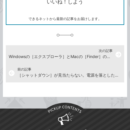
いいね！しよう
ピ
ア
ク
ー
マ
ー
ク
できるネットから最新の記事をお届けします。
に
追
加
次の記事
arrow_forward
Windowsの［エクスプローラ］とMacの［Finder］の違いを教えて
前の記事
arrow_back
［シャットダウン］が見当たらない。電源を落としたいときは？