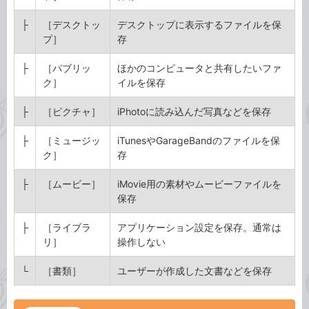
├
［デスクトッ
デスクトップに表示するファイルを保
プ］
存
├
［パブリッ
ほかのコンピュータと共有したいファ
ク］
イルを保存
├
［ピクチャ］
iPhotoに読み込んだ写真などを保存
├
［ミュージッ
iTunesやGarageBandのファイルを保
ク］
存
├
［ムービー］
iMovie用の素材やムービーファイルを
保存
├
［ライブラ
アプリケーション設定を保存。通常は
リ］
操作しない
└
［書類］
ユーザーが作成した文書などを保存