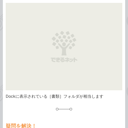
カ
事
テ
タ
ゴ
グ
リ
Dockに表示されている［書類］フォルダが相当します
疑問を解決！