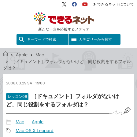
できるネットについて
X（旧
Facebook
YouTube
Twitter）
新たな一歩を応援するメディア
キーワードで検索
カテゴリーから探す
Apple
Mac
で
［ドキュメント］フォルダがないけど、同じ役割をするフォル
き
ダは？
る
ネ
2008.03.29 SAT 19:00
ッ
ト
［ドキュメント］フォルダがないけ
レッスン06
ど、同じ役割をするフォルダは？
Mac
Apple
記
Mac OS X Leopard
事
記