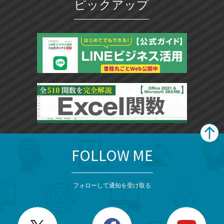
ピックアップ
FOLLOW ME
search
format_list_bulleted
検
カ
検
カ
索
テ
メ
ゴ
索
テ
ニ
リ
フォローして通知を受け取る
ゴ
ュ
ー
ー
一
リ
を
覧
閉
を