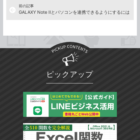
前の記事
arrow_back
GALAXY Note IIとパソコンを連携できるようにするには
ピックアップ