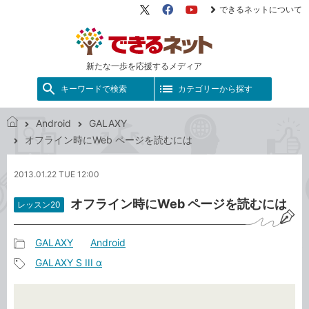
できるネットについて
X（旧
Facebook
YouTube
Twitter）
新たな一歩を応援するメディア
キーワードで検索
カテゴリーから探す
Android
GALAXY
で
オフライン時にWeb ページを読むには
き
る
2013.01.22 TUE 12:00
ネ
ッ
オフライン時にWeb ページを読むには
レッスン20
ト
GALAXY
Android
記
GALAXY S III α
事
記
カ
事
テ
タ