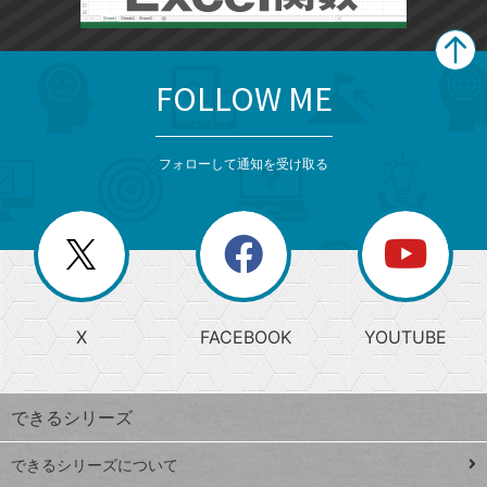
FOLLOW ME
search
format_list_bulleted
検
カ
検
カ
索
テ
メ
ゴ
索
テ
ニ
リ
フォローして通知を受け取る
ゴ
ュ
ー
ー
一
リ
を
覧
閉
を
ー
じ
閉
か
る
じ
る
search
ら
急
X
FACEBOOK
YOUTUBE
探
上
検
昇
索
す
ワ
できるシリーズ
ー
ド
できるシリーズについて
Google
ト