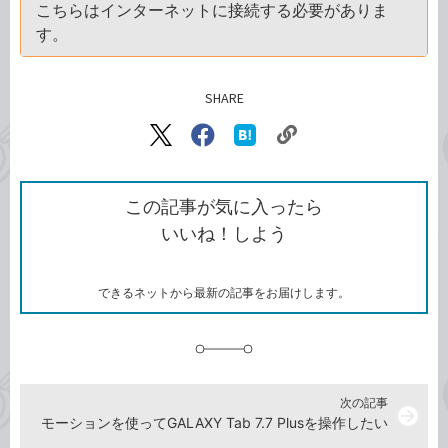
こちらはインターネットに接続する必要がありま
す。
SHARE
記事をシェアする
リ
X（旧
Facebook
は
ン
Twitter）
で
て
ク
で
シ
な
を
シ
ェ
ブ
この記事が気に入ったら
コ
ェ
ア
ッ
いいね！しよう
ピ
ア
ク
ー
マ
ー
ク
できるネットから最新の記事をお届けします。
に
追
加
次の記事
arrow_forward
モーションを使ってGALAXY Tab 7.7 Plusを操作したい