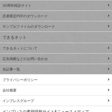
スプレ
ッ
30周年特設サイト
ッドシ
プ
読者限定PDFのダウンロード
ート
ペ
iPhone
ー
サンプルファイルのダウンロード
VLOOKUP
ジ
できるネット
連載
できるネットについて
Excel Q&A
close
閉じ
トイアンナ流仕
広告掲載などのお問い合わせ
る
事術
全記事一覧
PowerAutomate
ではじめる業務
プライバシーポリシー
の完全自動化
会社概要
AI議事録作成術
Windows 11
インプレスグループ
Q&A
インプレスの書籍情報サイト&ニュースメディア