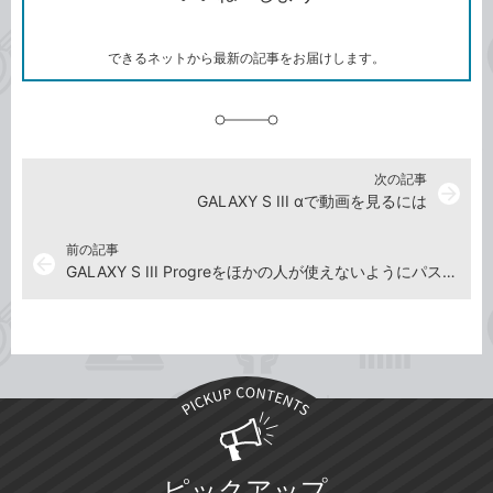
ー
マ
ー
ク
できるネットから最新の記事をお届けします。
に
追
加
次の記事
arrow_forward
GALAXY S III αで動画を見るには
前の記事
arrow_back
GALAXY S III Progreをほかの人が使えないようにパスワードでロックするには
ピックアップ