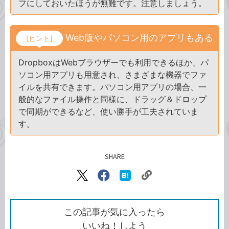
フにしておいたほうが無難です。注意しましょう。
Web版やパソコン用のアプリもある
[ヒント]
DropboxはWebブラウザーでも利用できるほか、パ
ソコン用アプリも用意され、さまざまな機器でファ
イルを共有できます。パソコン用アプリの場合、一
般的なファイル操作と同様に、ドラッグ＆ドロップ
で同期ができるなど、使い勝手が工夫されていま
す。
SHARE
記事をシェアする
リ
X（旧
Facebook
は
ン
Twitter）
で
て
ク
で
シ
な
を
シ
ェ
ブ
この記事が気に入ったら
コ
ェ
ア
ッ
いいね！しよう
ピ
ア
ク