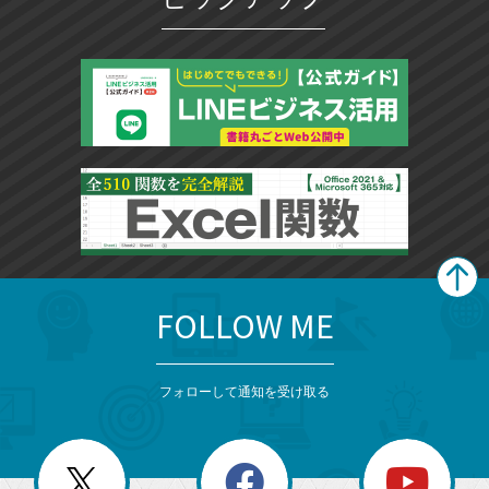
FOLLOW ME
search
format_list_bulleted
検
カ
検
カ
索
テ
メ
ゴ
索
テ
ニ
リ
フォローして通知を受け取る
ゴ
ュ
ー
ー
一
リ
を
覧
閉
を
ー