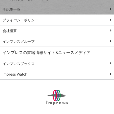
る
事術
全記事一覧
PowerAutomate
ではじめる業務
プライバシーポリシー
の完全自動化
会社概要
AI議事録作成術
Windows 11
インプレスグループ
Q&A
インプレスの書籍情報サイト&ニュースメディア
Teams踏み込み
活用術
インプレスブックス
Excel講師の仕事
Impress Watch
術
エクセル時短
パワポ時短
Windows Tips
神保町ペロリ旅