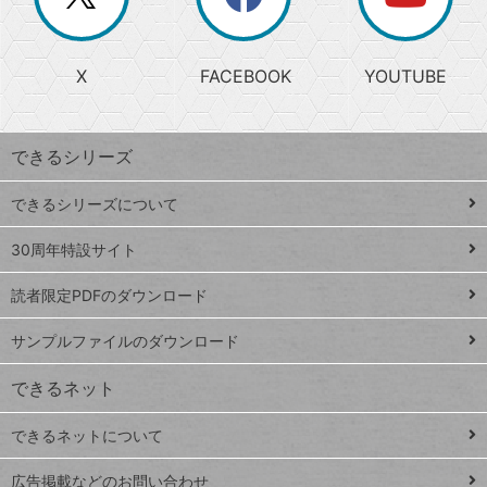
じ
閉
か
る
じ
る
search
ら
急
X
FACEBOOK
YOUTUBE
探
上
検
昇
索
す
ワ
できるシリーズ
ー
ド
できるシリーズについて
Google
ト
スプレ
ッ
30周年特設サイト
ッドシ
プ
読者限定PDFのダウンロード
ート
ペ
iPhone
ー
サンプルファイルのダウンロード
VLOOKUP
ジ
できるネット
連載
できるネットについて
Excel Q&A
close
閉じ
トイアンナ流仕
広告掲載などのお問い合わせ