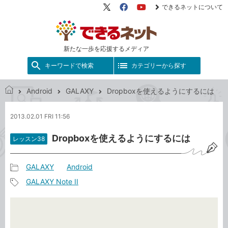
できるネットについて
X（旧
Facebook
YouTube
Twitter）
新たな一歩を応援するメディア
キーワードで検索
カテゴリーから探す
Android
GALAXY
Dropboxを使えるようにするには
で
き
2013.02.01 FRI 11:56
る
ネ
Dropboxを使えるようにするには
レッスン38
ッ
ト
GALAXY
Android
記
GALAXY Note II
事
記
カ
事
テ
タ
ゴ
グ