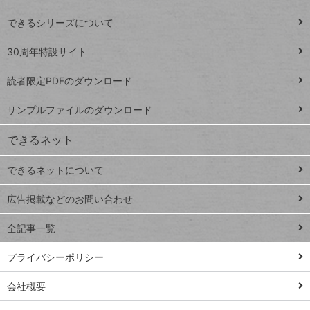
ド
できるシリーズについて
Google
ト
スプレ
ッ
30周年特設サイト
ッドシ
プ
読者限定PDFのダウンロード
ート
ペ
iPhone
ー
サンプルファイルのダウンロード
VLOOKUP
ジ
できるネット
連載
できるネットについて
Excel Q&A
close
閉じ
トイアンナ流仕
広告掲載などのお問い合わせ
る
事術
全記事一覧
PowerAutomate
ではじめる業務
プライバシーポリシー
の完全自動化
会社概要
AI議事録作成術