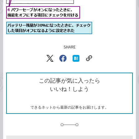
SHARE
記事をシェアする
リ
X（旧
Facebook
は
ン
Twitter）
で
て
ク
で
シ
な
を
シ
ェ
ブ
この記事が気に入ったら
コ
ェ
ア
ッ
いいね！しよう
ピ
ア
ク
ー
マ
ー
ク
できるネットから最新の記事をお届けします。
に
追
加