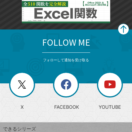
FOLLOW ME
search
format_list_bulleted
検
カ
検
カ
索
テ
メ
ゴ
索
テ
ニ
リ
フォローして通知を受け取る
ゴ
ュ
ー
ー
一
リ
を
覧
閉
を
ー
じ
閉
か
る
じ
る
search
ら
急
X
FACEBOOK
YOUTUBE
探
上
検
昇
索
す
ワ
できるシリーズ
ー