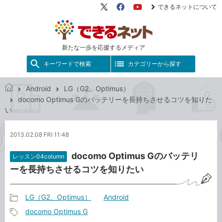
できるネットについて
X（旧
Facebook
YouTube
Twitter）
新たな一歩を応援するメディア
キーワードで検索
カテゴリーから探す
Android
LG（G2、Optimus）
で
docomo Optimus Gのバッテリーを長持ちさせるコツを知りた
き
い
る
ネ
2013.02.08 FRI 11:48
ッ
ト
docomo Optimus Gのバッテリ
レッスン04column
ーを長持ちさせるコツを知りたい
LG（G2、Optimus）
Android
記
docomo Optimus G
事
記