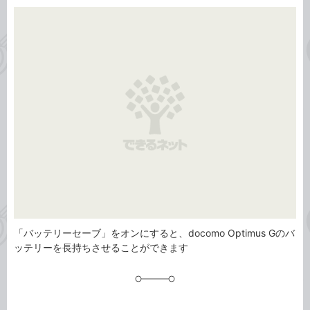
カ
事
テ
タ
ゴ
グ
リ
「バッテリーセーブ」をオンにすると、docomo Optimus Gのバ
ッテリーを長持ちさせることができます