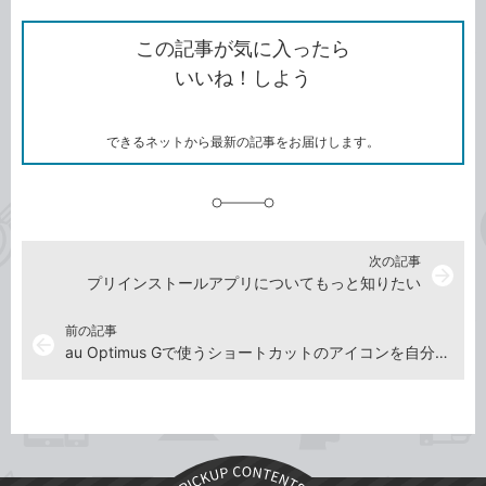
ン
ク
で
シ
な
を
シ
ェ
ブ
この記事が気に入ったら
コ
ェ
ア
ッ
いいね！しよう
ピ
ア
ク
ー
マ
ー
ク
できるネットから最新の記事をお届けします。
に
追
加
次の記事
arrow_forward
プリインストールアプリについてもっと知りたい
前の記事
arrow_back
au Optimus Gで使うショートカットのアイコンを自分の好きな画像にしたい