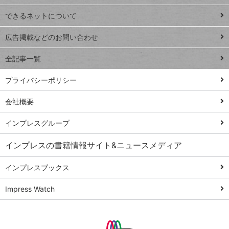
連載
できるネットについて
Excel Q&A
close
閉じ
トイアンナ流仕
広告掲載などのお問い合わせ
る
事術
全記事一覧
PowerAutomate
ではじめる業務
プライバシーポリシー
の完全自動化
会社概要
AI議事録作成術
Windows 11
インプレスグループ
Q&A
インプレスの書籍情報サイト&ニュースメディア
Teams踏み込み
活用術
インプレスブックス
Excel講師の仕事
Impress Watch
術
エクセル時短
パワポ時短