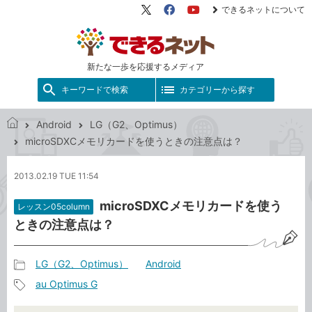
できるネットについて
X（旧
Facebook
YouTube
Twitter）
新たな一歩を応援するメディア
キーワードで検索
カテゴリーから探す
Android
LG（G2、Optimus）
で
microSDXCメモリカードを使うときの注意点は？
き
る
2013.02.19 TUE 11:54
ネ
ッ
microSDXCメモリカードを使う
レッスン05column
ト
ときの注意点は？
LG（G2、Optimus）
Android
記
au Optimus G
事
記
カ