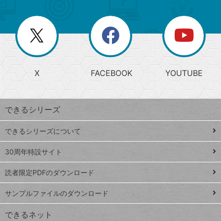
ゴ
ュ
ー
ー
一
リ
を
覧
閉
を
ー
じ
閉
か
る
じ
る
search
ら
急
X
FACEBOOK
YOUTUBE
探
上
検
昇
索
す
ワ
できるシリーズ
ー
ド
できるシリーズについて
Google
ト
スプレ
ッ
30周年特設サイト
ッドシ
プ
読者限定PDFのダウンロード
ート
ペ
iPhone
ー
サンプルファイルのダウンロード
VLOOKUP
ジ
できるネット