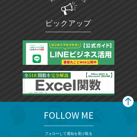
ピックアップ
FOLLOW ME
search
format_list_bulleted
検
カ
検
カ
索
テ
メ
ゴ
索
テ
ニ
リ
フォローして通知を受け取る