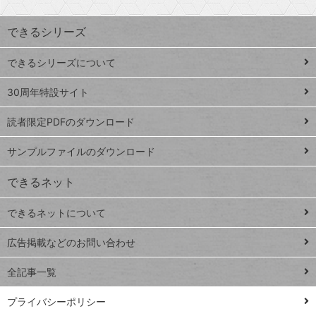
昇
索
す
ワ
できるシリーズ
ー
ド
できるシリーズについて
Google
ト
スプレ
ッ
30周年特設サイト
ッドシ
プ
読者限定PDFのダウンロード
ート
ペ
iPhone
ー
サンプルファイルのダウンロード
VLOOKUP
ジ
できるネット
連載
できるネットについて
Excel Q&A
close
閉じ
トイアンナ流仕
広告掲載などのお問い合わせ
る
事術
全記事一覧
PowerAutomate
ではじめる業務
プライバシーポリシー
の完全自動化