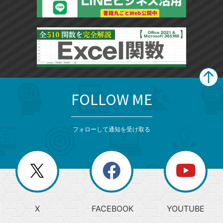
FOLLOW ME
search
format_list_bulleted
検
カ
検
カ
索
テ
メ
ゴ
索
テ
ニ
リ
フォローして通知を受け取る
ゴ
ュ
ー
ー
一
リ
を
覧
閉
を
ー
じ
閉
か
る
じ
る
search
ら
急
X
FACEBOOK
YOUTUBE
探
上
検