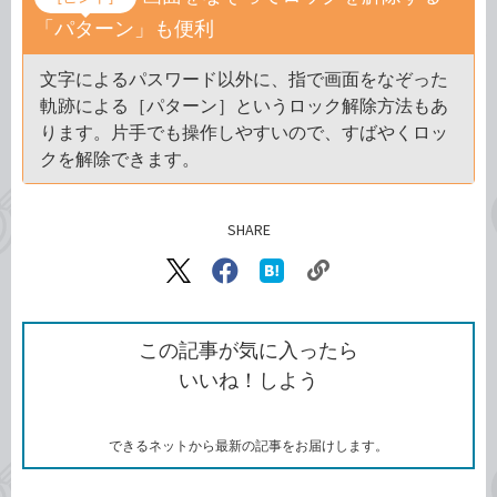
「パターン」も便利
文字によるパスワード以外に、指で画面をなぞった
軌跡による［パターン］というロック解除方法もあ
ります。片手でも操作しやすいので、すばやくロッ
クを解除できます。
SHARE
記事をシェアする
リ
X（旧
Facebook
は
ン
Twitter）
で
て
ク
で
シ
な
を
シ
ェ
ブ
この記事が気に入ったら
コ
ェ
ア
ッ
いいね！しよう
ピ
ア
ク
ー
マ
ー
ク
できるネットから最新の記事をお届けします。
に
追