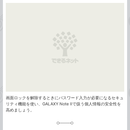
カ
事
テ
タ
ゴ
グ
リ
画面ロックを解除するときにパスワード入力が必要になるセキュ
リティ機能を使い、GALAXY Note IIで扱う個人情報の安全性を
高めましょう。