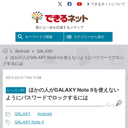
できるネットについて
X（旧
Facebook
YouTube
Twitter）
新たな一歩を応援するメディア
キーワードで検索
カテゴリーから探す
Android
GALAXY
で
ほかの人がGALAXY Note IIを使えないようにパスワードでロッ
き
クするには
る
ネ
2013.02.21 THU 11:58
ッ
ト
ほかの人がGALAXY Note IIを使えない
レッスン51
ようにパスワードでロックするには
GALAXY
Android
記
GALAXY Note II
事
記