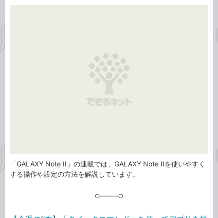
カ
事
テ
タ
ゴ
グ
リ
「GALAXY Note II」の連載では、GALAXY Note IIを使いやすく
する操作や設定の方法を解説しています。