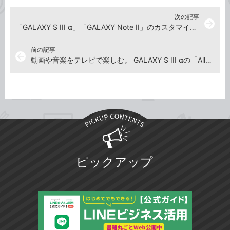
次の記事
arrow_forward
「GALAXY S III α」「GALAXY Note II」のカスタマイズ方法を紹介
前の記事
arrow_back
動画や音楽をテレビで楽しむ。 GALAXY S III αの「AllShare Play」を使おう
ピックアップ