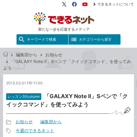
できるネットについて
X（旧
Facebook
YouTube
Twitter）
新たな一歩を応援するメディア
キーワードで検索
カテゴリーから探す
編集部から
お知らせ
で
「GALAXY Note II」Sペンで「クイックコマンド」を使ってみ
き
よう
る
ネ
2013.03.01 FRI 11:00
ッ
ト
「GALAXY Note II」Sペンで「ク
レッスン30column
イックコマンド」を使ってみよう
お知らせ
編集部から
記
今週のできるネット
事
記