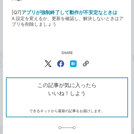
[Q7]
アプリが強制終了して動作が不安定なときは
A 設定を変えるか、更新を確認し、解決しないときはア
プリを削除しましょう
SHARE
記事をシェアする
リ
X（旧
Facebook
は
ン
Twitter）
で
て
ク
で
シ
な
を
シ
ェ
ブ
この記事が気に入ったら
コ
ェ
ア
ッ
いいね！しよう
ピ
ア
ク
ー
マ
ー
ク
できるネットから最新の記事をお届けします。
に
追
加