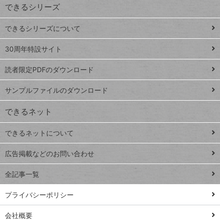
できるシリーズ
ー
ド
できるシリーズについて
Google
ト
スプレ
ッ
30周年特設サイト
ッドシ
プ
読者限定PDFのダウンロード
ート
ペ
iPhone
ー
サンプルファイルのダウンロード
VLOOKUP
ジ
できるネット
連載
できるネットについて
Excel Q&A
close
閉じ
トイアンナ流仕
広告掲載などのお問い合わせ
る
事術
全記事一覧
PowerAutomate
ではじめる業務
プライバシーポリシー
の完全自動化
会社概要