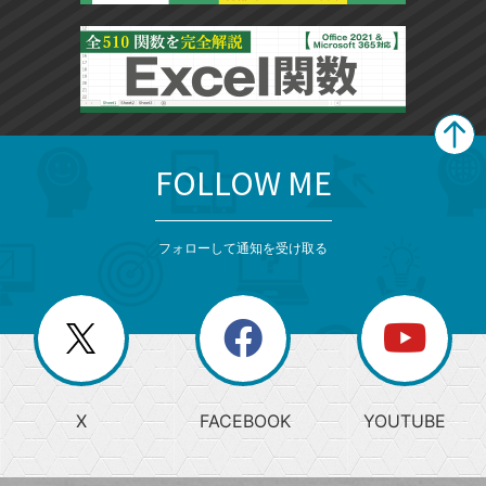
FOLLOW ME
search
format_list_bulleted
検
カ
検
カ
索
テ
メ
ゴ
索
テ
ニ
リ
フォローして通知を受け取る
ゴ
ュ
ー
ー
一
リ
を
覧
閉
を
ー
じ
閉
か
る
じ
る
search
ら
急
X
FACEBOOK
YOUTUBE
探
上
検
昇
索
す
ワ