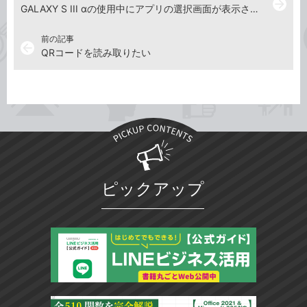
arrow_forward
GALAXY S III αの使用中にアプリの選択画面が表示されたときは
前の記事
arrow_back
QRコードを読み取りたい
ピックアップ