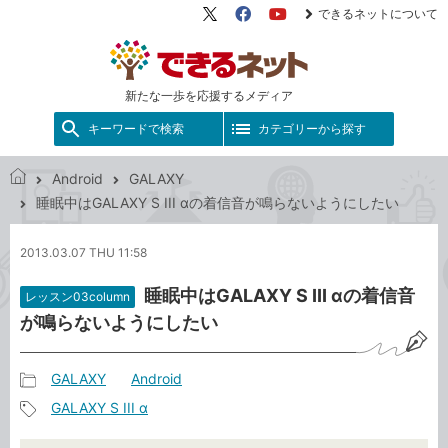
できるネットについて
X（旧
Facebook
YouTube
Twitter）
新たな一歩を応援するメディア
キーワードで検索
カテゴリーから探す
Android
GALAXY
で
睡眠中はGALAXY S III αの着信音が鳴らないようにしたい
き
る
2013.03.07 THU 11:58
ネ
ッ
睡眠中はGALAXY S III αの着信音
レッスン03column
ト
が鳴らないようにしたい
GALAXY
Android
記
GALAXY S III α
事
記
カ