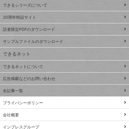
できるシリーズについて
Google
ト
スプレ
ッ
30周年特設サイト
ッドシ
プ
読者限定PDFのダウンロード
ート
ペ
iPhone
ー
サンプルファイルのダウンロード
VLOOKUP
ジ
できるネット
連載
できるネットについて
Excel Q&A
close
閉じ
トイアンナ流仕
広告掲載などのお問い合わせ
る
事術
全記事一覧
PowerAutomate
ではじめる業務
プライバシーポリシー
の完全自動化
会社概要
AI議事録作成術
Windows 11
インプレスグループ