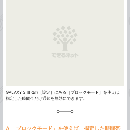
事
テ
タ
ゴ
グ
リ
GALAXY S III αの［設定］にある［ブロックモード］を使えば、
指定した時間帯だけ通知を無効にできます。
A 「ブロックモード」を使えば、指定した時間帯