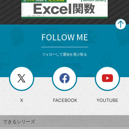
FOLLOW ME
search
format_list_bulleted
検
カ
検
カ
索
テ
メ
ゴ
索
テ
ニ
リ
フォローして通知を受け取る
ゴ
ュ
ー
ー
一
リ
を
覧
閉
を
ー
じ
閉
か
る
じ
る
search
ら
急
X
FACEBOOK
YOUTUBE
探
上
検
昇
索
す
ワ
できるシリーズ
ー
ド