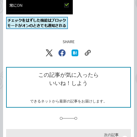
SHARE
記事をシェアする
リ
X（旧
Facebook
は
ン
Twitter）
で
て
ク
で
シ
な
を
シ
ェ
ブ
この記事が気に入ったら
コ
ェ
ア
ッ
いいね！しよう
ピ
ア
ク
ー
マ
ー
ク
できるネットから最新の記事をお届けします。
に
追
加
次の記事