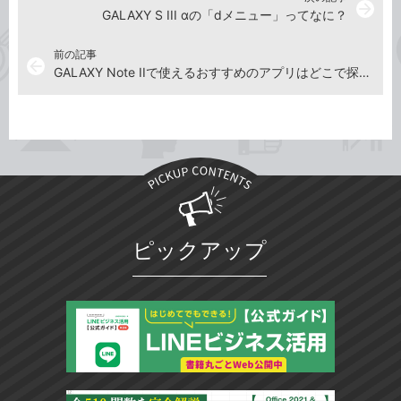
arrow_forward
GALAXY S III αの「dメニュー」ってなに？
前の記事
arrow_back
GALAXY Note IIで使えるおすすめのアプリはどこで探すといい？
ピックアップ