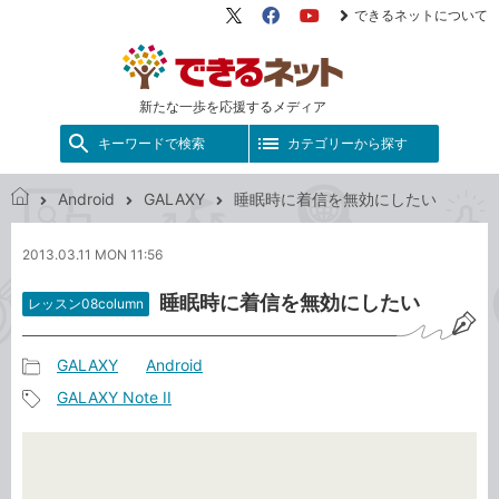
できるネットについて
X（旧
Facebook
YouTube
Twitter）
新たな一歩を応援するメディア
キーワードで検索
カテゴリーから探す
Android
GALAXY
睡眠時に着信を無効にしたい
で
き
2013.03.11 MON 11:56
る
ネ
睡眠時に着信を無効にしたい
レッスン08column
ッ
ト
GALAXY
Android
記
GALAXY Note II
事
記
カ
事
テ
タ
ゴ
グ