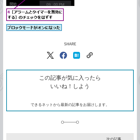
SHARE
記事をシェアする
リ
X（旧
Facebook
は
ン
Twitter）
で
て
ク
で
シ
な
を
シ
ェ
ブ
この記事が気に入ったら
コ
ェ
ア
ッ
いいね！しよう
ピ
ア
ク
ー
マ
ー
ク
できるネットから最新の記事をお届けします。
に
追
加
次の記事