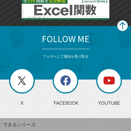
FOLLOW ME
search
format_list_bulleted
検
カ
検
カ
索
テ
メ
ゴ
索
テ
ニ
リ
フォローして通知を受け取る
ゴ
ュ
ー
ー
一
リ
を
覧
閉
を
ー
じ
閉
か
る
じ
る
search
ら
急
X
FACEBOOK
YOUTUBE
探
上
検
昇
索
す
ワ
できるシリーズ
ー