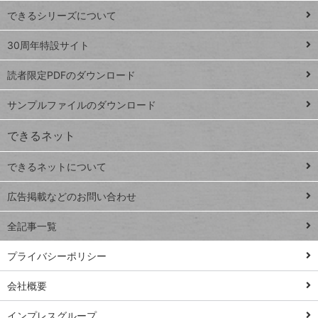
ド
できるシリーズについて
Google
ト
スプレ
ッ
30周年特設サイト
ッドシ
プ
読者限定PDFのダウンロード
ート
ペ
iPhone
ー
サンプルファイルのダウンロード
VLOOKUP
ジ
できるネット
連載
できるネットについて
Excel Q&A
close
閉じ
トイアンナ流仕
広告掲載などのお問い合わせ
る
事術
全記事一覧
PowerAutomate
ではじめる業務
プライバシーポリシー
の完全自動化
会社概要
AI議事録作成術
Windows 11
インプレスグループ