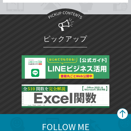
ピックアップ
FOLLOW ME
search
format_list_bulleted
検
カ