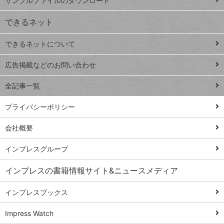
サンプルファイルのダウンロード
VLOOKUP
ジ
できるネット
連載
できるネットについて
Excel Q&A
close
閉じ
トイアンナ流仕
広告掲載などのお問い合わせ
る
事術
全記事一覧
PowerAutomate
ではじめる業務
プライバシーポリシー
の完全自動化
会社概要
AI議事録作成術
Windows 11
インプレスグループ
Q&A
インプレスの書籍情報サイト&ニュースメディア
Teams踏み込み
活用術
インプレスブックス
Excel講師の仕事
Impress Watch
術