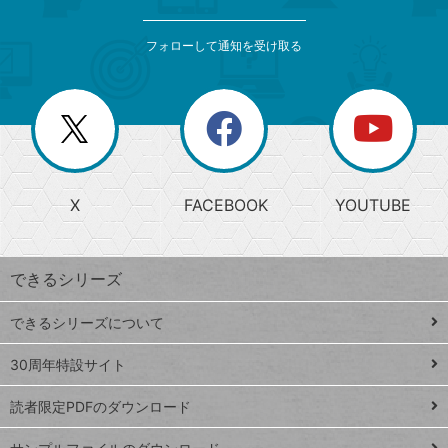
検
カ
索
テ
メ
ゴ
索
テ
ニ
リ
フォローして通知を受け取る
ゴ
ュ
ー
ー
一
リ
を
覧
閉
を
ー
じ
閉
か
る
じ
る
search
ら
急
X
FACEBOOK
YOUTUBE
探
上
検
昇
索
す
ワ
できるシリーズ
ー
ド
できるシリーズについて
Google
ト
スプレ
ッ
30周年特設サイト
ッドシ
プ
読者限定PDFのダウンロード
ート
ペ
iPhone
ー