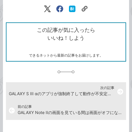
記事をシェアする
リ
X（旧
Facebook
は
ン
Twitter）
で
て
ク
で
シ
な
を
シ
ェ
ブ
この記事が気に入ったら
コ
ェ
ア
ッ
いいね！しよう
ピ
ア
ク
ー
マ
ー
ク
できるネットから最新の記事をお届けします。
に
追
加
次の記事
arrow_forward
GALAXY S III αのアプリが強制終了して動作が不安定なときは
前の記事
arrow_back
GALAXY Note IIの画面を見ている間は画面がオフにならないようにしたい