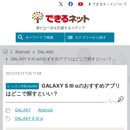
できるネットについて
X（旧
Facebook
YouTube
Twitter）
新たな一歩を応援するメディア
キーワードで検索
カテゴリーから探す
Android
GALAXY
で
GALAXY S III αのおすすめアプリはどこで探すといい？
き
る
2013.03.12 TUE 11:58
ネ
ッ
GALAXY S III αのおすすめアプリ
レッスン09column
ト
はどこで探すといい？
GALAXY
Android
記
GALAXY S III α
事
記
カ