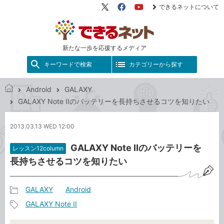
できるネットについて
X（旧
Facebook
YouTube
Twitter）
新たな一歩を応援するメディア
キーワードで検索
カテゴリーから探す
Android
GALAXY
で
GALAXY Note IIのバッテリーを長持ちさせるコツを知りたい
き
る
2013.03.13 WED 12:00
ネ
ッ
GALAXY Note IIのバッテリーを
レッスン12column
ト
長持ちさせるコツを知りたい
GALAXY
Android
記
GALAXY Note II
事
記
カ