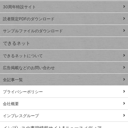
ト
スプレ
ッ
30周年特設サイト
ッドシ
プ
読者限定PDFのダウンロード
ート
ペ
iPhone
ー
サンプルファイルのダウンロード
VLOOKUP
ジ
できるネット
連載
できるネットについて
Excel Q&A
close
閉じ
トイアンナ流仕
広告掲載などのお問い合わせ
る
事術
全記事一覧
PowerAutomate
ではじめる業務
プライバシーポリシー
の完全自動化
会社概要
AI議事録作成術
Windows 11
インプレスグループ
Q&A
インプレスの書籍情報サイト&ニュースメディア