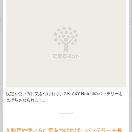
事
テ
タ
ゴ
グ
リ
設定や使い方に気を付ければ、GALAXY Note IIのバッテリーを
長持ちさせられます。
A 設定や使い方に気をつければ、バッテリーを長