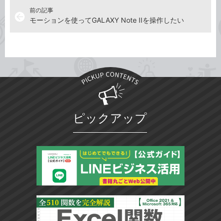
前の記事
arrow_back
モーションを使ってGALAXY Note IIを操作したい
ピックアップ