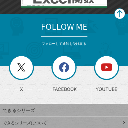
FOLLOW ME
search
format_list_bulleted
検
カ
検
カ
索
テ
メ
ゴ
索
テ
ニ
リ
フォローして通知を受け取る
ゴ
ュ
ー
ー
一
リ
を
覧
閉
を
ー
じ
閉
か
る
じ
る
search
ら
急
X
FACEBOOK
YOUTUBE
探
上
検
昇
索
す
ワ
できるシリーズ
ー
ド
できるシリーズについて
Google