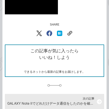
SHARE
記事をシェアする
リ
X（旧
Facebook
は
ン
Twitter）
で
て
ク
で
シ
な
を
シ
ェ
ブ
この記事が気に入ったら
コ
ェ
ア
ッ
いいね！しよう
ピ
ア
ク
ー
マ
ー
ク
できるネットから最新の記事をお届けします。
に
追
加
次の記事
arrow_forward
GALAXY Note IIでどれだけデータ通信をしたのかを確認したい