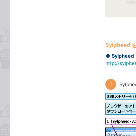
ゴ
な
リ
ブ
ッ
ク
マ
ー
Sylphee
ク
に
◆ Sylpheed
追
http://sylphe
加
Sylp