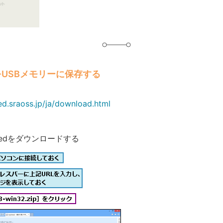
d をUSBメモリーに保存する
ed.sraoss.jp/ja/download.html
heedをダウンロードする