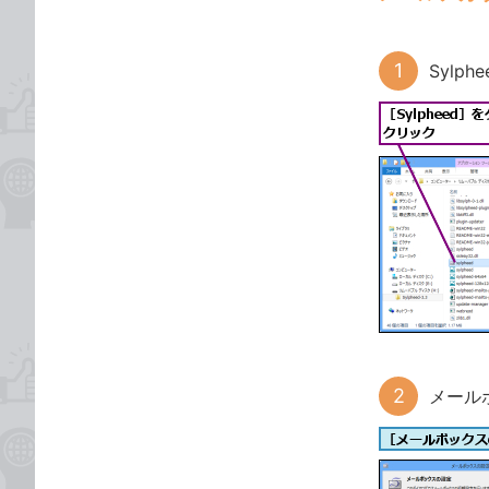
Sylp
メール