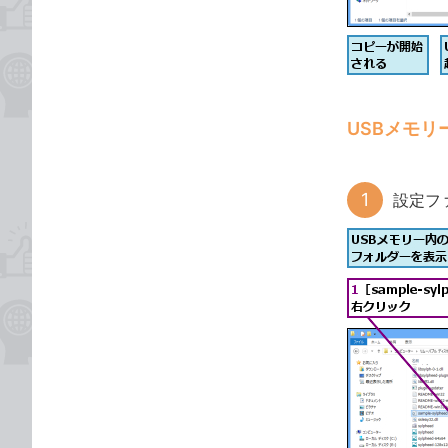
USBメモ
設定フ