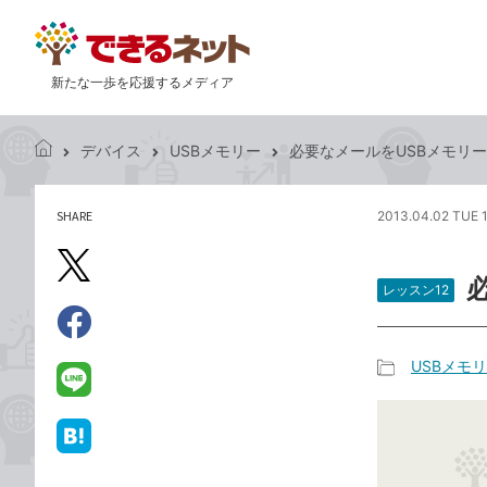
新たな一歩を応援するメディア
デバイス
USBメモリー
必要なメールをUSBメモリ
で
き
る
SHARE
2013.04.02 TUE 
記
ネ
事
ッ
を
X（旧
ト
シ
レッスン12
Twitter）
ェ
で
ア
Facebook
す
シ
で
USBメモ
る
ェ
記
シ
LINE
ア
事
ェ
で
カ
ア
送
は
テ
る
て