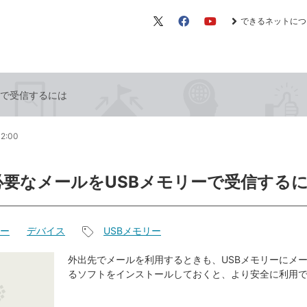
できるネットにつ
X（旧
Facebook
YouTube
Twitter）
ーで受信するには
12:00
必要なメールをUSBメモリーで受信する
リー
デバイス
USBメモリー
記
事
外出先でメールを利用するときも、USBメモリーにメ
るソフトをインストールしておくと、より安全に利用
タ
グ