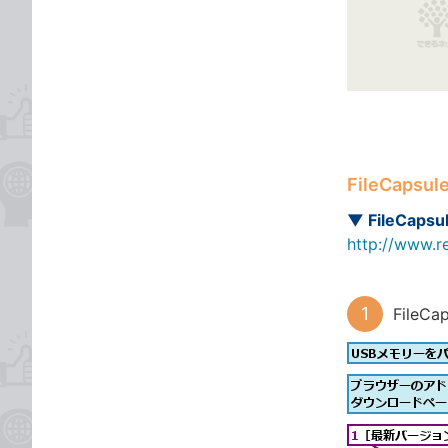
な
テ
ブ
ゴ
ッ
リ
ク
マ
ー
ク
に
FileCaps
追
▼ FileCapsul
加
http://www.r
FileC