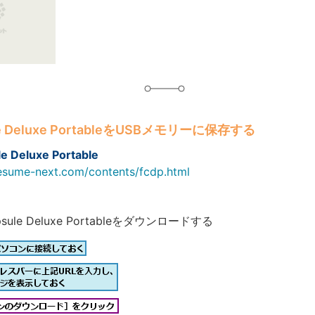
グ
ule Deluxe PortableをUSBメモリーに保存する
e Deluxe Portable
esume-next.com/contents/fcdp.html
apsule Deluxe Portableをダウンロードする