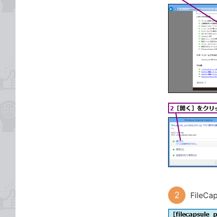
FileC