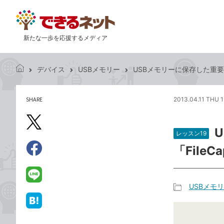
新たな一歩を応援するメディア
デバイス
USBメモリー
USBメモリーに保存した重要なファ
で
き
る
SHARE
2013.04.11 THU 1
記
ネ
事
ッ
を
X（旧
ト
シ
レッスン19
Twitter）
ェ
「FileC
で
ア
Facebook
す
シ
で
る
ェ
シ
LINE
USBメモ
ア
ェ
で
記
ア
送
は
事
る
て
カ