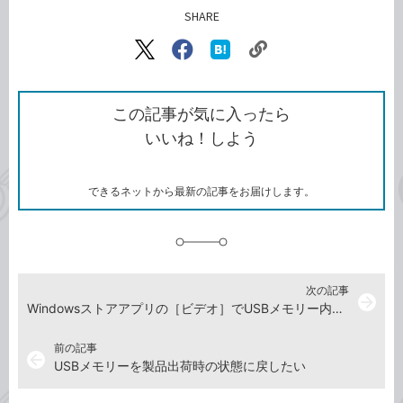
SHARE
記事をシェアする
リ
X（旧
Facebook
は
ン
Twitter）
で
て
ク
で
シ
な
を
シ
ェ
ブ
この記事が気に入ったら
コ
ェ
ア
ッ
いいね！しよう
ピ
ア
ク
ー
マ
ー
ク
できるネットから最新の記事をお届けします。
に
追
加
次の記事
arrow_forward
Windowsストアアプリの［ビデオ］でUSBメモリー内の動画を再生したい
前の記事
arrow_back
USBメモリーを製品出荷時の状態に戻したい