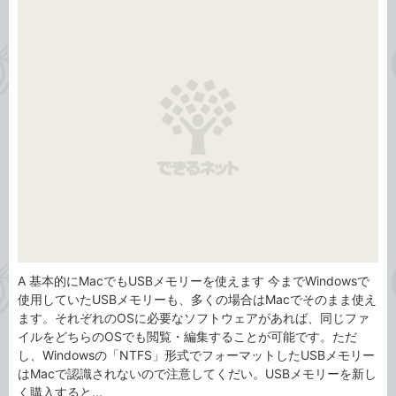
事
テ
タ
ゴ
グ
リ
A 基本的にMacでもUSBメモリーを使えます 今までWindowsで
使用していたUSBメモリーも、多くの場合はMacでそのまま使え
ます。それぞれのOSに必要なソフトウェアがあれば、同じファ
イルをどちらのOSでも閲覧・編集することが可能です。ただ
し、Windowsの「NTFS」形式でフォーマットしたUSBメモリー
はMacで認識されないので注意してくだい。USBメモリーを新し
く購入すると...