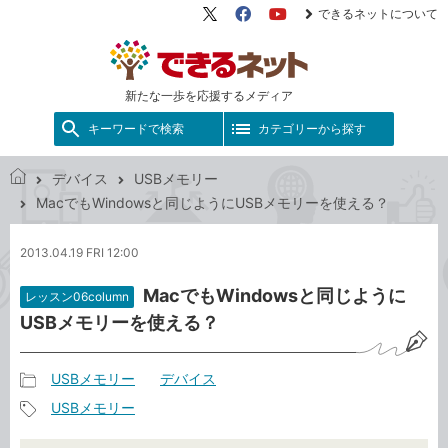
できるネットについて
X（旧
Facebook
YouTube
Twitter）
新たな一歩を応援するメディア
キーワードで検索
カテゴリーから探す
デバイス
USBメモリー
で
MacでもWindowsと同じようにUSBメモリーを使える？
き
る
2013.04.19 FRI 12:00
ネ
ッ
MacでもWindowsと同じように
レッスン06column
ト
USBメモリーを使える？
USBメモリー
デバイス
記
USBメモリー
事
記
カ