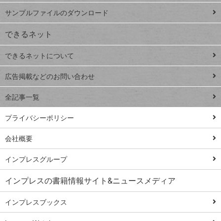
iPhone
ー
サンプルファイルのダウンロード
VLOOKUP
ジ
できるネット
連載
できるネットについて
Excel Q&A
close
閉じ
トイアンナ流仕
広告掲載などのお問い合わせ
る
事術
全記事一覧
PowerAutomate
ではじめる業務
プライバシーポリシー
の完全自動化
会社概要
AI議事録作成術
Windows 11
インプレスグループ
Q&A
インプレスの書籍情報サイト&ニュースメディア
Teams踏み込み
活用術
インプレスブックス
Excel講師の仕事