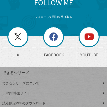
FOLLOW ME
search
format_list_bulleted
検
カ
検
カ
索
テ
メ
ゴ
索
テ
ニ
リ
フォローして通知を受け取る
ゴ
ュ
ー
ー
一
リ
を
覧
閉
を
ー
じ
閉
か
る
じ
る
search
ら
急
X
FACEBOOK
YOUTUBE
探
上
検
昇
索
す
ワ
できるシリーズ
ー
ド
できるシリーズについて
Google
ト
スプレ
ッ
30周年特設サイト
ッドシ
プ
読者限定PDFのダウンロード
ート
ペ