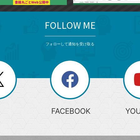
FOLLOW ME
フォローして通知を受け取る
search
検
索
FACEBOOK
YO