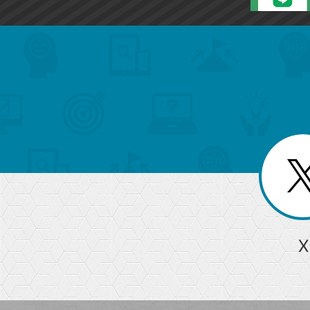
search
format_list_bulleted
検
カ
検
カ
索
テ
メ
ゴ
索
テ
ニ
リ
ュ
ー
ゴ
ー
一
を
覧
リ
閉
を
じ
閉
ー
る
じ
る
か
ら
急上昇ワード
X
探
Googleスプレッドシート
iPhone
VLOOKUP
す