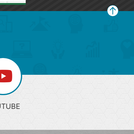
ペ
ー
ジ
上
部
へ
UTUBE