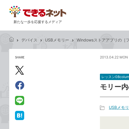
新たな一歩を応援するメディア
デバイス
USBメモリー
Windowsストアアプリの
で
き
る
SHARE
2013.04.22 MON 
記
ネ
事
ッ
を
X（旧
ト
シ
レッスン08colum
Twitter）
ェ
モリー内
で
ア
Facebook
す
シ
で
る
ェ
シ
LINE
USBメモ
ア
ェ
で
記
ア
送
は
事
る
て
カ