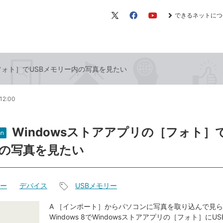
できるネットにつ
X（旧
Facebook
YouTube
Twitter）
［フォト］でUSBメモリー内の写真を見たい
12:00
Windowsストアアプリの［フォト］で
n
の写真を見たい
リー
デバイス
USBメモリー
記
事
A ［インポート］からパソコンに写真を取り込んで見
Windows 8でWindowsストアアプリの［フォト］にU
タ