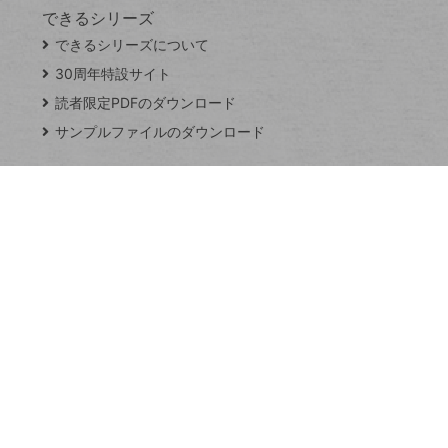
できるシリーズ
close
できるシリーズについて
閉
ト
じ
ッ
30周年特設サイト
る
プ
読者限定PDFのダウンロード
ペ
サンプルファイルのダウンロード
ー
ジ
連載
Excel Q&A
トイアンナ流仕
事術
PowerAutomate
ではじめる業務
の完全自動化
AI議事録作成術