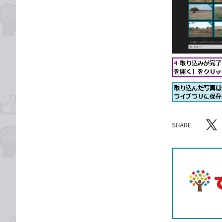
SHARE
記事をシ
T