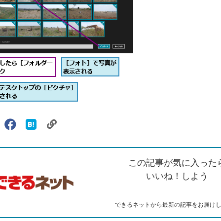
リ
X（旧
Facebook
は
ェアする
ン
witter）
で
て
ク
で
シ
な
を
シ
ェ
ブ
この記事が気に入った
コ
ェ
ア
ッ
ピ
ア
ク
いいね！しよう
ー
マ
ー
ク
できるネットから最新の記事をお届け
に
追