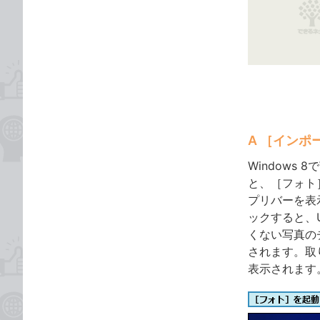
な
テ
ブ
ゴ
ッ
リ
ク
マ
ー
ク
に
A ［イン
追
加
Windows
と、［フォト
プリバーを表
ックすると、
くない写真の
されます。取
表示されます