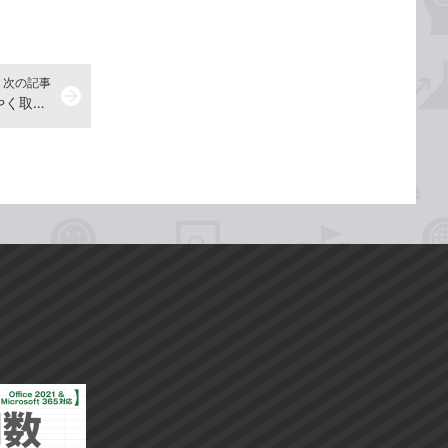
次の記事
arrow_forward
USBメモリーをパソコンからすばやく取りはずしたい