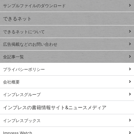
iPhone
ー
サンプルファイルのダウンロード
VLOOKUP
ジ
できるネット
連載
できるネットについて
Excel Q&A
close
閉じ
トイアンナ流仕
広告掲載などのお問い合わせ
る
事術
全記事一覧
PowerAutomate
ではじめる業務
プライバシーポリシー
の完全自動化
会社概要
AI議事録作成術
Windows 11
インプレスグループ
Q&A
インプレスの書籍情報サイト&ニュースメディア
Teams踏み込み
活用術
インプレスブックス
Excel講師の仕事
Impress Watch