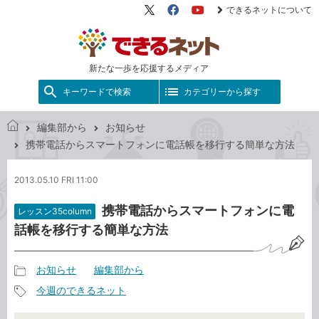
できるネットについて
X（旧
Facebook
YouTube
Twitter）
新たな一歩を応援するメディア
キーワードで検索
カテゴリーから探す
編集部から
お知らせ
で
携帯電話からスマートフォンに電話帳を移行する簡単な方法
き
る
2013.05.10 FRI 11:00
ネ
ッ
携帯電話からスマートフォンに電
レッスン35column
ト
話帳を移行する簡単な方法
お知らせ
編集部から
記
今週のできるネット
事
記
カ