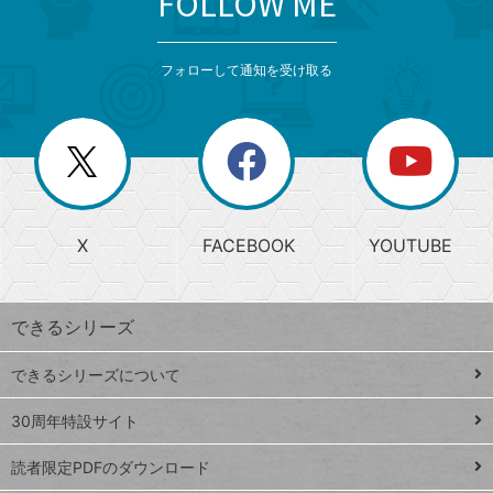
FOLLOW ME
検
カ
検
カ
索
テ
メ
ゴ
索
テ
ニ
リ
フォローして通知を受け取る
ゴ
ュ
ー
ー
一
リ
を
覧
閉
を
ー
じ
閉
か
る
じ
る
search
ら
急
X
FACEBOOK
YOUTUBE
探
上
検
昇
索
す
ワ
できるシリーズ
ー
ド
できるシリーズについて
Google
ト
スプレ
ッ
30周年特設サイト
ッドシ
プ
読者限定PDFのダウンロード
ート
ペ