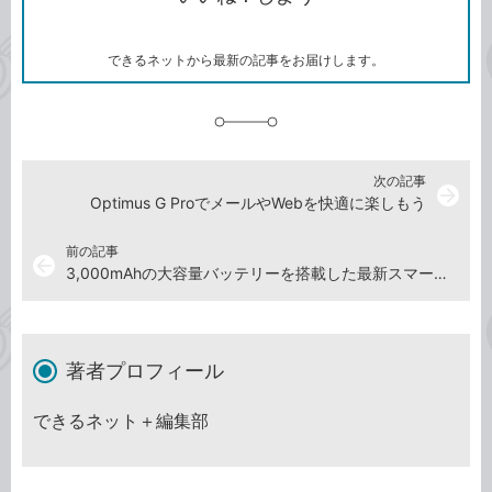
ー
マ
ー
ク
できるネットから最新の記事をお届けします。
に
追
加
次の記事
arrow_forward
Optimus G ProでメールやWebを快適に楽しもう
前の記事
arrow_back
3,000mAhの大容量バッテリーを搭載した最新スマートフォン「Optimus G Pro」連載開始
著者プロフィール
できるネット＋編集部