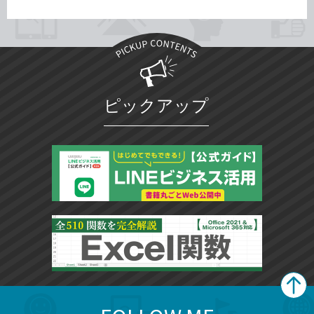
ピックアップ
search
format_list_bulleted