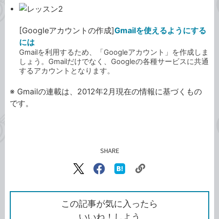
[Googleアカウントの作成]
Gmailを使えるようにする
には
Gmailを利用するため、「Googleアカウント」を作成しま
しょう。Gmailだけでなく、Googleの各種サービスに共通
するアカウントとなります。
※ Gmailの連載は、2012年2月現在の情報に基づくもの
です。
SHARE
記事をシェアする
リ
X（旧
Facebook
は
ン
Twitter）
で
て
ク
で
シ
な
を
シ
ェ
ブ
この記事が気に入ったら
コ
ェ
ア
ッ
いいね！しよう
ピ
ア
ク