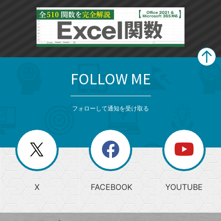
FOLLOW ME
search
format_list_bulleted
検
カ
検
カ
索
テ
メ
ゴ
索
テ
ニ
リ
フォローして通知を受け取る
ゴ
ュ
ー
ー
一
リ
を
覧
閉
を
ー
じ
閉
か
る
じ
る
search
ら
急
X
FACEBOOK
YOUTUBE
探
上
検
昇
索
す
ワ