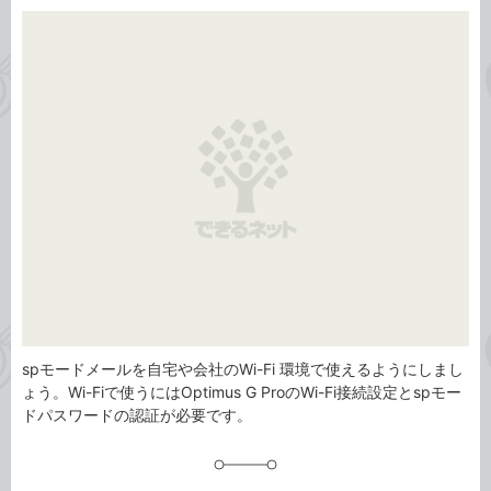
カ
事
テ
タ
ゴ
グ
リ
spモードメールを自宅や会社のWi-Fi 環境で使えるようにしまし
ょう。Wi-Fiで使うにはOptimus G ProのWi-Fi接続設定とspモー
ドパスワードの認証が必要です。