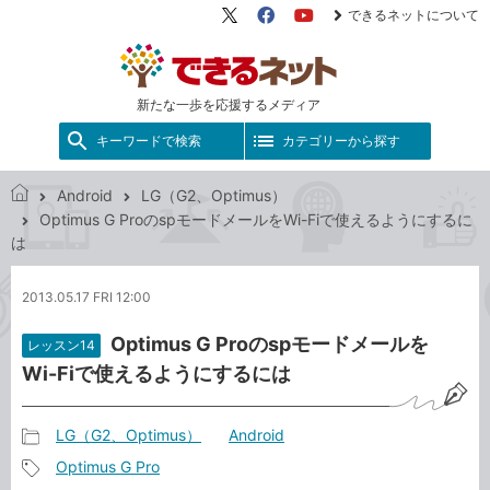
できるネットについて
X（旧
Facebook
YouTube
Twitter）
新たな一歩を応援するメディア
キーワードで検索
カテゴリーから探す
Android
LG（G2、Optimus）
で
Optimus G ProのspモードメールをWi-Fiで使えるようにするに
き
は
る
ネ
2013.05.17 FRI 12:00
ッ
ト
Optimus G Proのspモードメールを
レッスン14
Wi-Fiで使えるようにするには
LG（G2、Optimus）
Android
記
Optimus G Pro
事
記