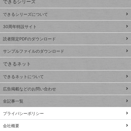
できるシリーズ
ー
ド
できるシリーズについて
Google
ト
スプレ
ッ
30周年特設サイト
ッドシ
プ
読者限定PDFのダウンロード
ート
ペ
iPhone
ー
サンプルファイルのダウンロード
VLOOKUP
ジ
できるネット
連載
できるネットについて
Excel Q&A
close
閉じ
トイアンナ流仕
広告掲載などのお問い合わせ
る
事術
全記事一覧
PowerAutomate
ではじめる業務
プライバシーポリシー
の完全自動化
会社概要
AI議事録作成術