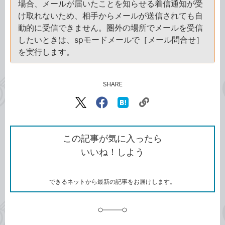
場合、メールが届いたことを知らせる着信通知が受
け取れないため、相手からメールが送信されても自
動的に受信できません。圏外の場所でメールを受信
したいときは、spモードメールで［メール問合せ］
を実行します。
SHARE
記事をシェアする
リ
X（旧
Facebook
は
ン
Twitter）
で
て
ク
で
シ
な
を
シ
ェ
ブ
この記事が気に入ったら
コ
ェ
ア
ッ
いいね！しよう
ピ
ア
ク
ー
マ
ー
ク
できるネットから最新の記事をお届けします。
に
追
加