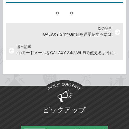
に
追
加
次の記事
arrow_forward
GALAXY S4でGmailを送受信するには
前の記事
arrow_back
spモードメールをGALAXY S4のWi-Fiで使えるようにするには
ピックアップ