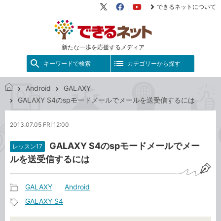
できるネットについて
X（旧
Facebook
YouTube
Twitter）
新たな一歩を応援するメディア
キーワードで検索
カテゴリーから探す
Android
GALAXY
で
GALAXY S4のspモードメールでメールを送受信するには
き
る
2013.07.05 FRI 12:00
ネ
ッ
GALAXY S4のspモードメールでメー
レッスン17
ト
ルを送受信するには
GALAXY
Android
記
GALAXY S4
事
記
カ