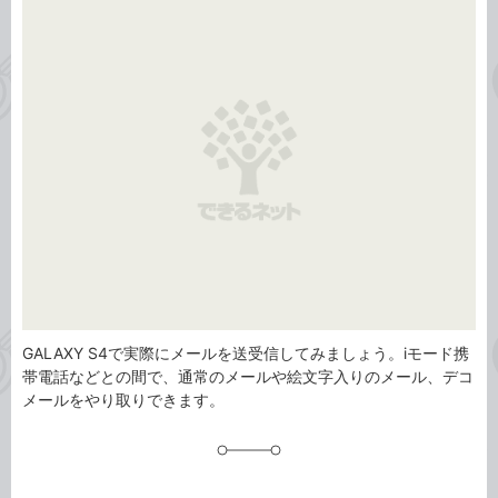
事
テ
タ
ゴ
グ
リ
GALAXY S4で実際にメールを送受信してみましょう。iモード携
帯電話などとの間で、通常のメールや絵文字入りのメール、デコ
メールをやり取りできます。