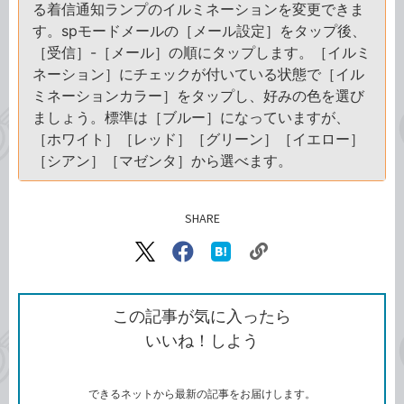
る着信通知ランプのイルミネーションを変更できま
す。spモードメールの［メール設定］をタップ後、
［受信］-［メール］の順にタップします。［イルミ
ネーション］にチェックが付いている状態で［イル
ミネーションカラー］をタップし、好みの色を選び
ましょう。標準は［ブルー］になっていますが、
［ホワイト］［レッド］［グリーン］［イエロー］
［シアン］［マゼンタ］から選べます。
SHARE
記事をシェアする
リ
X（旧
Facebook
は
ン
Twitter）
で
て
ク
で
シ
な
を
シ
ェ
ブ
この記事が気に入ったら
コ
ェ
ア
ッ
いいね！しよう
ピ
ア
ク
ー
マ
ー
ク
できるネットから最新の記事をお届けします。