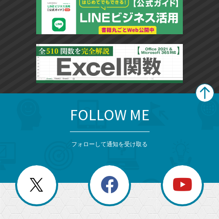
FOLLOW ME
search
format_list_bulleted
検
カ
検
カ
索
テ
メ
ゴ
索
テ
ニ
リ
フォローして通知を受け取る
ゴ
ュ
ー
ー
一
リ
を
覧
閉
を
ー
じ
閉
か
る
じ
る
search
ら
急