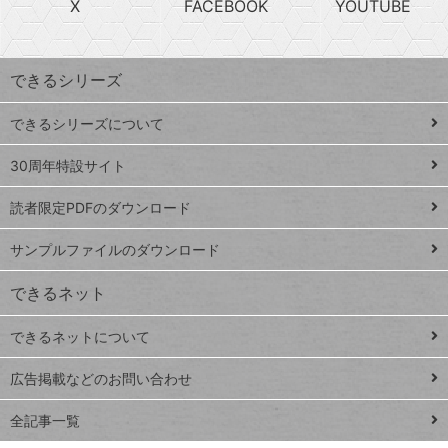
X
FACEBOOK
YOUTUBE
探
上
検
昇
索
す
ワ
できるシリーズ
ー
ド
できるシリーズについて
Google
ト
スプレ
ッ
30周年特設サイト
ッドシ
プ
読者限定PDFのダウンロード
ート
ペ
iPhone
ー
サンプルファイルのダウンロード
VLOOKUP
ジ
できるネット
連載
できるネットについて
Excel Q&A
close
閉じ
トイアンナ流仕
広告掲載などのお問い合わせ
る
事術
全記事一覧
PowerAutomate