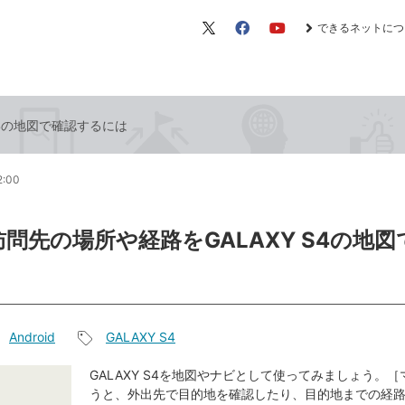
できるネットにつ
X（旧
Facebook
YouTube
Twitter）
S4の地図で確認するには
2:00
訪問先の場所や経路をGALAXY S4の地
Android
GALAXY S4
記
事
GALAXY S4を地図やナビとして使ってみましょう。
うと、外出先で目的地を確認したり、目的地までの経
タ