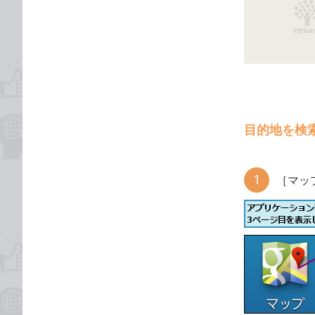
な
テ
ブ
ゴ
ッ
リ
ク
マ
ー
ク
に
目的地を検
追
加
［マッ