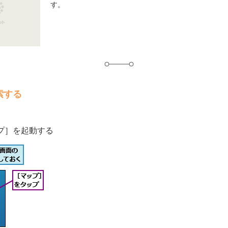
す。
グ
索する
プ］を起動する