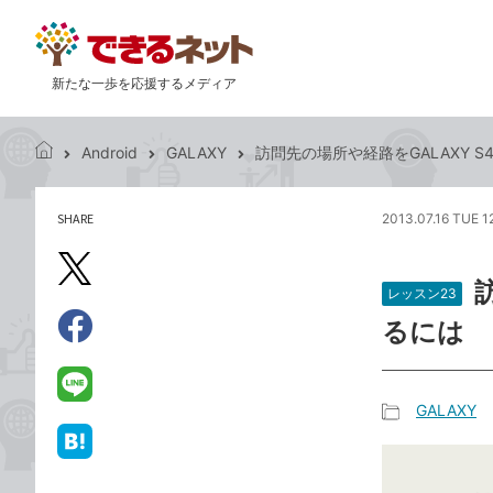
新たな一歩を応援するメディア
Android
GALAXY
訪問先の場所や経路をGALAXY 
で
き
る
SHARE
2013.07.16 TUE 1
記
ネ
事
ッ
を
X（旧
ト
シ
レッスン23
Twitter）
ェ
るには
で
ア
Facebook
す
シ
で
る
ェ
シ
LINE
GALAXY
ア
ェ
で
記
ア
送
は
事
る
て
カ