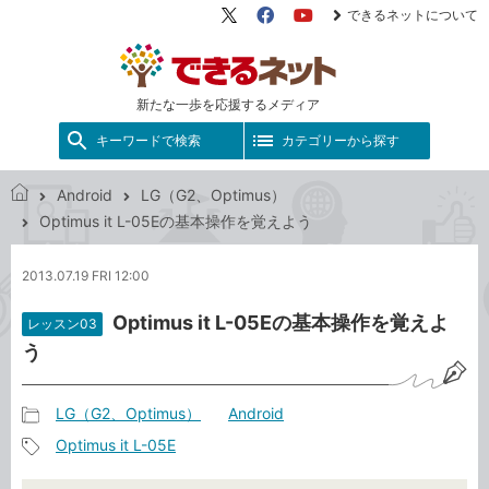
できるネットについて
X（旧
Facebook
YouTube
Twitter）
新たな一歩を応援するメディア
キーワードで検索
カテゴリーから探す
Android
LG（G2、Optimus）
で
Optimus it L-05Eの基本操作を覚えよう
き
る
2013.07.19 FRI 12:00
ネ
ッ
Optimus it L-05Eの基本操作を覚えよ
レッスン03
ト
う
LG（G2、Optimus）
Android
記
Optimus it L-05E
事
記
カ