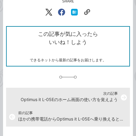
SHARE
記事をシェアする
リ
X（旧
Facebook
は
ン
Twitter）
で
て
ク
で
シ
な
を
シ
ェ
ブ
この記事が気に入ったら
コ
ェ
ア
ッ
いいね！しよう
ピ
ア
ク
ー
マ
ー
ク
できるネットから最新の記事をお届けします。
に
追
加
次の記事
arrow_forward
Optimus it L-05Eのホーム画面の使い方を覚えよう
前の記事
arrow_back
ほかの携帯電話からOptimus it L-05Eへ乗り換えるときに必要なことを確認しよう