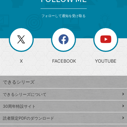
検
カ
検
カ
索
テ
メ
ゴ
索
テ
ニ
リ
フォローして通知を受け取る
ゴ
ュ
ー
ー
一
リ
を
覧
閉
を
ー
じ
閉
か
る
じ
る
search
ら
急
X
FACEBOOK
YOUTUBE
探
上
検
昇
索
す
ワ
できるシリーズ
ー
ド
できるシリーズについて
Google
ト
スプレ
ッ
30周年特設サイト
ッドシ
プ
読者限定PDFのダウンロード
ート
ペ
iPhone
ー