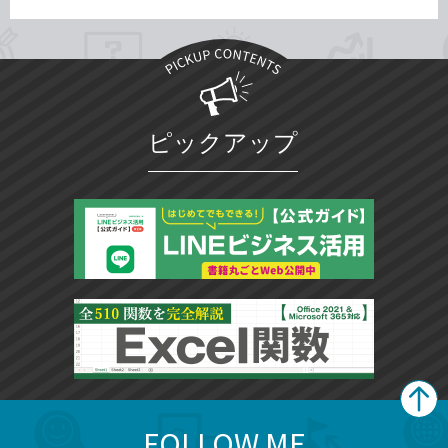
ピックアップ
FOLLOW ME
search
format_list_bulleted