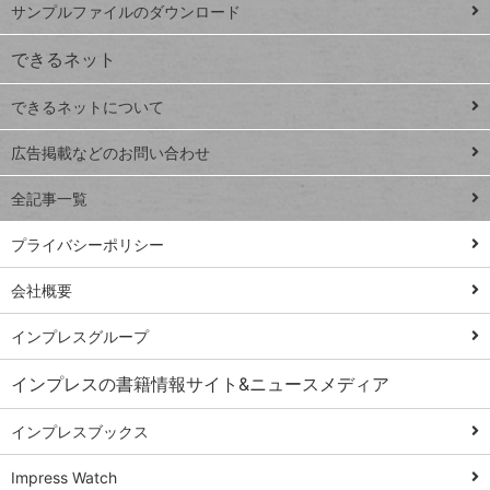
サンプルファイルのダウンロード
VLOOKUP
ジ
できるネット
連載
できるネットについて
Excel Q&A
close
閉じ
トイアンナ流仕
広告掲載などのお問い合わせ
る
事術
全記事一覧
PowerAutomate
ではじめる業務
プライバシーポリシー
の完全自動化
会社概要
AI議事録作成術
Windows 11
インプレスグループ
Q&A
インプレスの書籍情報サイト&ニュースメディア
Teams踏み込み
活用術
インプレスブックス
Excel講師の仕事
Impress Watch
術