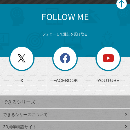
FOLLOW ME
search
format_list_bulleted
検
カ
検
カ
索
テ
メ
ゴ
索
テ
ニ
リ
フォローして通知を受け取る
ゴ
ュ
ー
ー
一
リ
を
覧
閉
を
ー
じ
閉
か
る
じ
る
search
ら
急
X
FACEBOOK
YOUTUBE
探
上
検
昇
索
す
ワ
できるシリーズ
ー
ド
できるシリーズについて
Google
ト
スプレ
ッ
30周年特設サイト