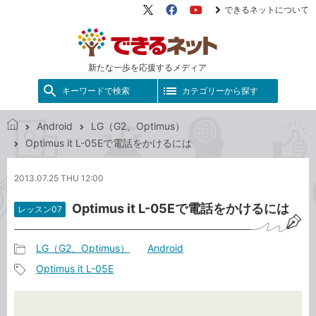
できるネットについて
X（旧
Facebook
YouTube
Twitter）
新たな一歩を応援するメディア
キーワードで検索
カテゴリーから探す
Android
LG（G2、Optimus）
で
Optimus it L-05Eで電話をかけるには
き
る
2013.07.25 THU 12:00
ネ
ッ
Optimus it L-05Eで電話をかけるには
レッスン07
ト
LG（G2、Optimus）
Android
記
Optimus it L-05E
事
記
カ
事
テ
タ