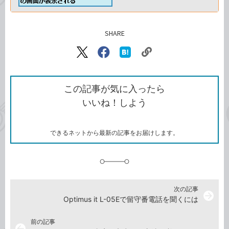
SHARE
記事をシェアする
リ
X（旧
Facebook
は
ン
Twitter）
で
て
ク
で
シ
な
を
シ
ェ
ブ
この記事が気に入ったら
コ
ェ
ア
ッ
いいね！しよう
ピ
ア
ク
ー
マ
ー
ク
できるネットから最新の記事をお届けします。
に
追
加
次の記事
arrow_forward
Optimus it L-05Eで留守番電話を聞くには
前の記事
arrow_back