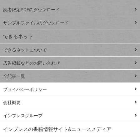
ッドシ
プ
読者限定PDFのダウンロード
ート
ペ
iPhone
ー
サンプルファイルのダウンロード
VLOOKUP
ジ
できるネット
連載
できるネットについて
Excel Q&A
close
閉じ
トイアンナ流仕
広告掲載などのお問い合わせ
る
事術
全記事一覧
PowerAutomate
ではじめる業務
プライバシーポリシー
の完全自動化
会社概要
AI議事録作成術
Windows 11
インプレスグループ
Q&A
インプレスの書籍情報サイト&ニュースメディア
Teams踏み込み