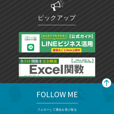
ピックアップ
FOLLOW ME
search
format_list_bulleted
検
カ
検
カ
索
テ
メ
ゴ
索
テ
ニ
リ
フォローして通知を受け取る