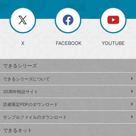
ゴ
ュ
ー
ー
一
リ
を
覧
閉
を
ー
じ
閉
か
る
じ
る
search
ら
急
X
FACEBOOK
YOUTUBE
探
上
検
昇
索
す
ワ
できるシリーズ
ー
ド
できるシリーズについて
Google
ト
スプレ
ッ
30周年特設サイト
ッドシ
プ
読者限定PDFのダウンロード
ート
ペ
iPhone
ー
サンプルファイルのダウンロード
VLOOKUP
ジ
できるネット