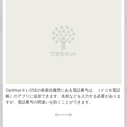
事
テ
タ
ゴ
グ
リ
Optimus it L-05Eの発着信履歴にある電話番号は、［ドコモ電話
帳］のアプリに追加できます。名前などを入力する必要がありま
すが、電話番号の間違いを防ぐことができます。