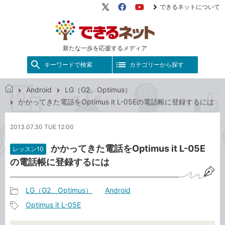
できるネットについて
X（旧
Facebook
YouTube
Twitter）
新たな一歩を応援するメディア
キーワードで検索
カテゴリーから探す
Android
LG（G2、Optimus）
で
かかってきた電話をOptimus it L-05Eの電話帳に登録するには
き
る
2013.07.30 TUE 12:00
ネ
ッ
かかってきた電話をOptimus it L-05E
レッスン10
ト
の電話帳に登録するには
LG（G2、Optimus）
Android
記
Optimus it L-05E
事
記
カ