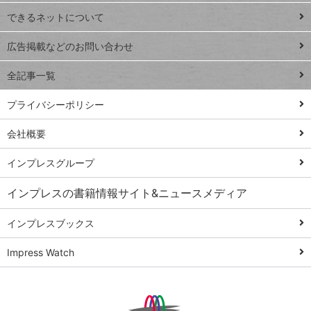
連載
できるネットについて
Excel Q&A
close
閉じ
トイアンナ流仕
広告掲載などのお問い合わせ
る
事術
全記事一覧
PowerAutomate
ではじめる業務
プライバシーポリシー
の完全自動化
会社概要
AI議事録作成術
Windows 11
インプレスグループ
Q&A
インプレスの書籍情報サイト&ニュースメディア
Teams踏み込み
活用術
インプレスブックス
Excel講師の仕事
Impress Watch
術
エクセル時短
パワポ時短