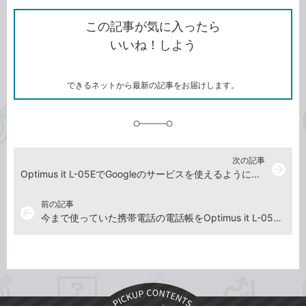
ク
で
シ
な
を
シ
ェ
ブ
この記事が気に入ったら
コ
ェ
ア
ッ
いいね！しよう
ピ
ア
ク
ー
マ
ー
ク
できるネットから最新の記事をお届けします。
に
追
加
次の記事
arrow_forward
Optimus it L-05EでGoogleのサービスを使えるようにするには
前の記事
arrow_back
今まで使っていた携帯電話の電話帳をOptimus it L-05Eに移行するには