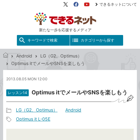
できるネットについて
X（旧
Facebook
YouTube
Twitter）
新たな一歩を応援するメディア
キーワードで検索
カテゴリーから探す
Android
LG（G2、Optimus）
で
Optimus itでメールやSNSを楽しもう
き
る
2013.08.05 MON 12:00
ネ
ッ
Optimus itでメールやSNSを楽しもう
レッスン14
ト
LG（G2、Optimus）
Android
記
Optimus it L-05E
事
記
カ
事
テ
タ