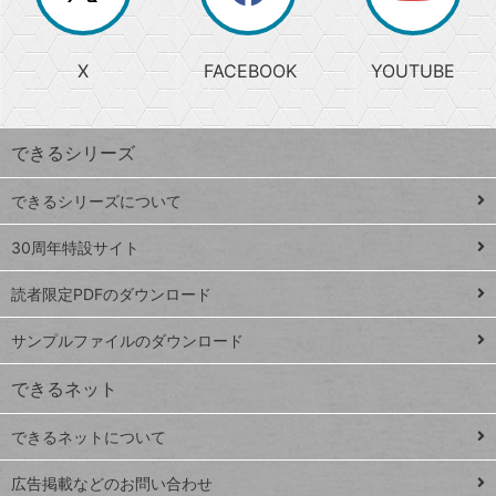
か
る
じ
る
search
ら
急
X
FACEBOOK
YOUTUBE
探
上
検
昇
索
す
ワ
できるシリーズ
ー
ド
できるシリーズについて
Google
ト
スプレ
ッ
30周年特設サイト
ッドシ
プ
読者限定PDFのダウンロード
ート
ペ
iPhone
ー
サンプルファイルのダウンロード
VLOOKUP
ジ
できるネット
連載
できるネットについて
Excel Q&A
close
閉じ
トイアンナ流仕
広告掲載などのお問い合わせ
る