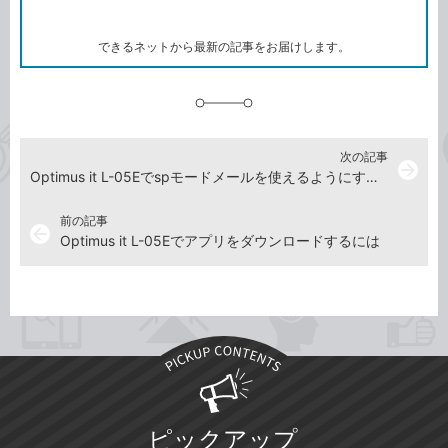
ー
マ
ー
ク
できるネットから最新の記事をお届けします。
に
追
加
次の記事
arrow_forward
Optimus it L-05Eでspモードメールを使えるようにするには
前の記事
arrow_back
Optimus it L-05Eでアプリをダウンロードするには
ピックアップ