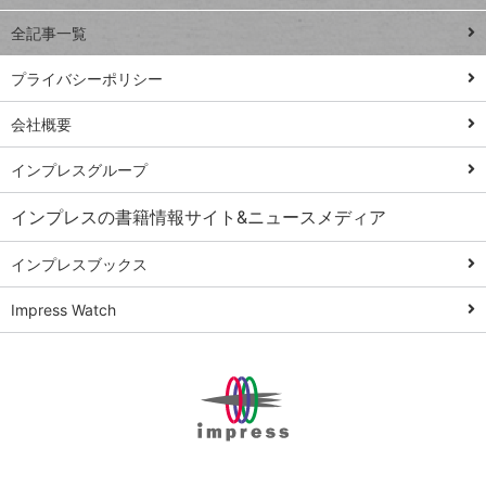
事術
全記事一覧
PowerAutomate
ではじめる業務
プライバシーポリシー
の完全自動化
会社概要
AI議事録作成術
Windows 11
インプレスグループ
Q&A
インプレスの書籍情報サイト&ニュースメディア
Teams踏み込み
活用術
インプレスブックス
Excel講師の仕事
Impress Watch
術
エクセル時短
パワポ時短
Windows Tips
神保町ペロリ旅