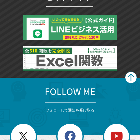
FOLLOW ME
search
format_list_bulleted
検
カ
検
カ
索
テ
メ
ゴ
索
テ
ニ
リ
フォローして通知を受け取る
ゴ
ュ
ー
ー
一
リ
を
覧
閉
を
ー
じ
閉