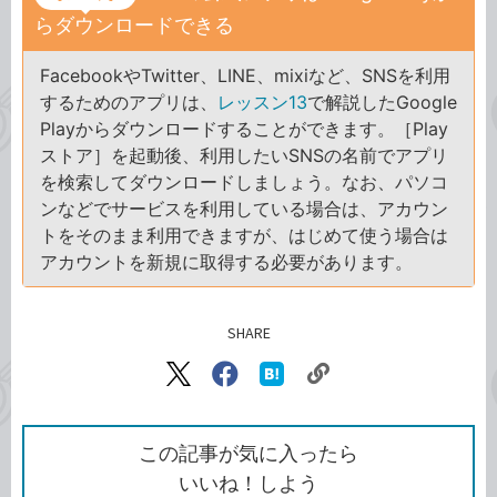
らダウンロードできる
FacebookやTwitter、LINE、mixiなど、SNSを利用
するためのアプリは、
レッスン13
で解説したGoogle
Playからダウンロードすることができます。［Play
ストア］を起動後、利用したいSNSの名前でアプリ
を検索してダウンロードしましょう。なお、パソコ
ンなどでサービスを利用している場合は、アカウン
トをそのまま利用できますが、はじめて使う場合は
アカウントを新規に取得する必要があります。
SHARE
記事をシェアする
リ
X（旧
Facebook
は
ン
Twitter）
で
て
ク
で
シ
な
を
シ
ェ
ブ
この記事が気に入ったら
コ
ェ
ア
ッ
いいね！しよう
ピ
ア
ク