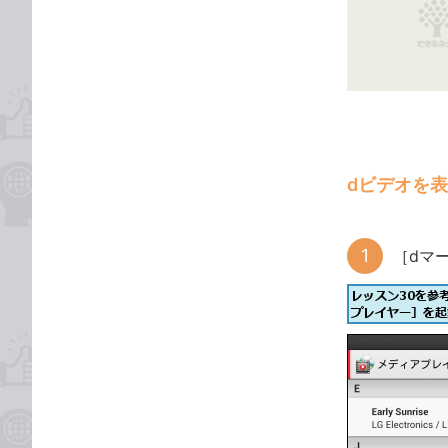
な
テ
ブ
ゴ
ッ
リ
ク
マ
ー
ク
に
dビデオを
追
加
［dマ