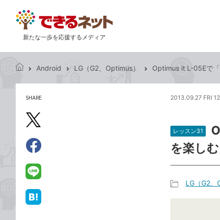
新たな一歩を応援するメディア
Android
LG（G2、Optimus）
Optimus it L
で
き
る
SHARE
2013.09.27 FRI 1
記
ネ
事
ッ
を
X（旧
ト
O
シ
レッスン31
Twitter）
ェ
を楽しむ
で
ア
Facebook
す
シ
で
る
ェ
シ
LINE
LG（G2、O
ア
ェ
で
記
ア
送
は
事
る
て
カ