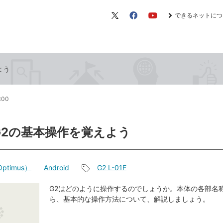
できるネットにつ
X（旧
Facebook
YouTube
Twitter）
よう
2:00
G2の基本操作を覚えよう
ptimus）
Android
G2 L-01F
記
事
G2はどのように操作するのでしょうか。本体の各部名
ら、基本的な操作方法について、解説しましょう。
タ
グ