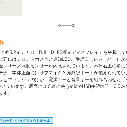
称
に約5.2インチの「Full HD IPS液晶ディスプレイ」を搭載し
上部にはフロントカメラと通知LED、受話口（レシーバー）が
センサー／照度センサーが内蔵されています。本体右上の角に
テナ、本体上面にはサブマイクと赤外線ポートが備えられてい
とフラッシュのほか、電源キーと音量キーを組み合わせた「Refin
されています。底面には充電に使うmicroUSB接続端子、3.5
ます。