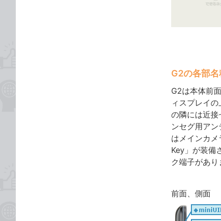
ゴ
な
リ
ブ
ッ
ク
マ
ー
G2の各部名
ク
に
G2は本体前面
追
ィスプレイの
加
の隣には近接
ンセグ用アン
はメインカメラ
Key」が装備
ク端子があり
前面、側面