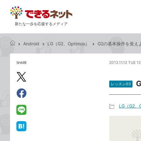
新たな一歩を応援するメディア
Android
LG（G2、Optimus）
G2の基本操作を覚え
で
き
る
SHARE
2013.11.12 TUE 1
記
ネ
事
ッ
を
X（旧
ト
シ
レッスン03
Twitter）
ェ
で
ア
Facebook
す
シ
で
LG（G2、O
る
ェ
記
シ
LINE
ア
事
ェ
で
カ
ア
送
は
テ
る
て