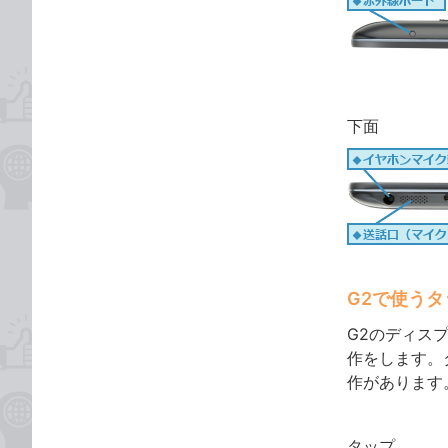
下面
G2で使う
G2のディス
作をします。
作があります
タップ