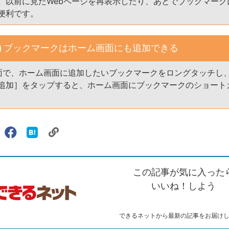
。以前に見たWebページを再表示したり、あとでブックマーク
便利です。
ブックマークはホーム画面にも追加できる
面で、ホーム画面に追加したいブックマークをロングタッチし
追加］をタップすると、ホーム画面にブックマークのショート
。
リ
X（旧
Facebook
は
ェアする
ン
witter）
で
て
ク
で
シ
な
を
シ
ェ
ブ
この記事が気に入った
コ
ェ
ア
ッ
ピ
ア
ク
いいね！しよう
ー
マ
ー
ク
できるネットから最新の記事をお届け
に
追