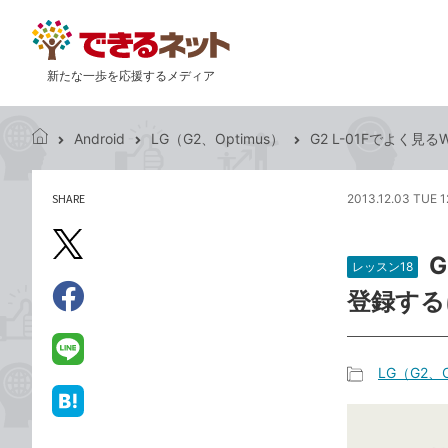
新たな一歩を応援するメディア
Android
LG（G2、Optimus）
G2 L-01Fでよく
で
き
る
SHARE
2013.12.03 TUE 1
記
ネ
事
ッ
を
X（旧
ト
シ
レッスン18
Twitter）
ェ
登録する
で
ア
Facebook
す
シ
で
る
ェ
シ
LINE
LG（G2、O
ア
ェ
で
記
ア
送
は
事
る
て
カ