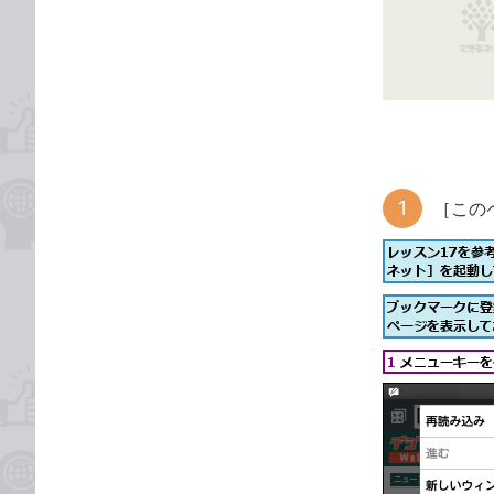
な
テ
ブ
ゴ
ッ
リ
ク
マ
ー
ク
に
［この
追
加