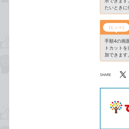
示できます
たいときに
[ヒント]
手順4の画
トカットを
加できます
SHARE
記事をシ
T