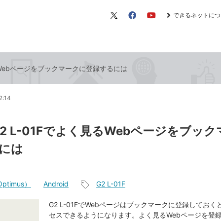
できるネットにつ
X（旧
Facebook
YouTube
Twitter）
見るWebページをブックマークに登録するには
2:14
G2 L-01Fでよく見るWebページをブッ
には
ptimus）
Android
G2 L-01F
記
事
G2 L-01FでWebページはブックマークに登録してお
セスできるようになります。よく見るWebページを登
タ