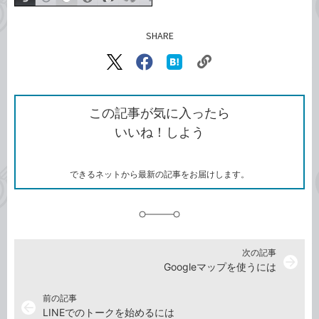
SHARE
記事をシェアする
リ
X（旧
Facebook
は
ン
Twitter）
で
て
ク
で
シ
な
を
シ
ェ
ブ
この記事が気に入ったら
コ
ェ
ア
ッ
いいね！しよう
ピ
ア
ク
ー
マ
ー
ク
できるネットから最新の記事をお届けします。
に
追
加
次の記事
arrow_forward
Googleマップを使うには
前の記事
arrow_back
LINEでのトークを始めるには