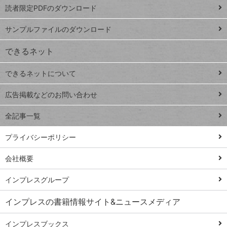
読者限定PDFのダウンロード
ート
ペ
iPhone
ー
サンプルファイルのダウンロード
VLOOKUP
ジ
できるネット
連載
できるネットについて
Excel Q&A
close
閉じ
トイアンナ流仕
広告掲載などのお問い合わせ
る
事術
全記事一覧
PowerAutomate
ではじめる業務
プライバシーポリシー
の完全自動化
会社概要
AI議事録作成術
Windows 11
インプレスグループ
Q&A
インプレスの書籍情報サイト&ニュースメディア
Teams踏み込み
活用術
インプレスブックス