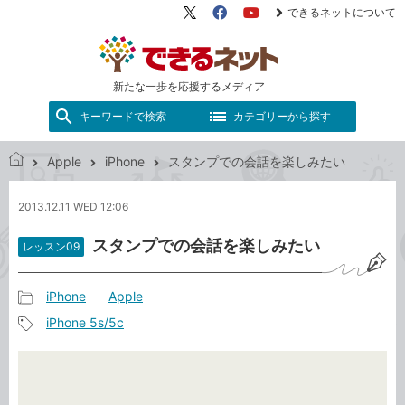
できるネットについて
X（旧
Facebook
YouTube
Twitter）
新たな一歩を応援するメディア
キーワードで検索
カテゴリーから探す
Apple
iPhone
スタンプでの会話を楽しみたい
で
き
2013.12.11 WED 12:06
る
ネ
スタンプでの会話を楽しみたい
レッスン09
ッ
ト
iPhone
Apple
記
iPhone 5s/5c
事
記
カ
事
テ
タ
ゴ
グ