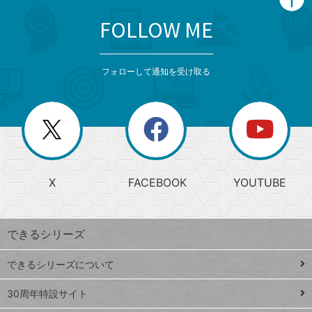
FOLLOW ME
search
format_list_bulleted
検
カ
検
カ
索
テ
メ
ゴ
索
テ
ニ
リ
フォローして通知を受け取る
ゴ
ュ
ー
ー
一
リ
を
覧
閉
を
ー
じ
閉
か
る
じ
る
search
ら
急
X
FACEBOOK
YOUTUBE
探
上
検
昇
索
す
ワ
できるシリーズ
ー
ド
できるシリーズについて
Google
ト
スプレ
ッ
30周年特設サイト
ッドシ
プ