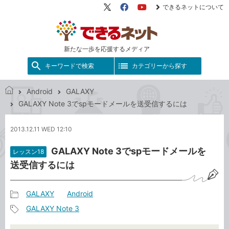
できるネットについて
X（旧
Facebook
YouTube
Twitter）
新たな一歩を応援するメディア
キーワードで検索
カテゴリーから探す
Android
GALAXY
で
GALAXY Note 3でspモードメールを送受信するには
き
る
2013.12.11 WED 12:10
ネ
ッ
GALAXY Note 3でspモードメールを
レッスン18
ト
送受信するには
GALAXY
Android
記
GALAXY Note 3
事
記
カ