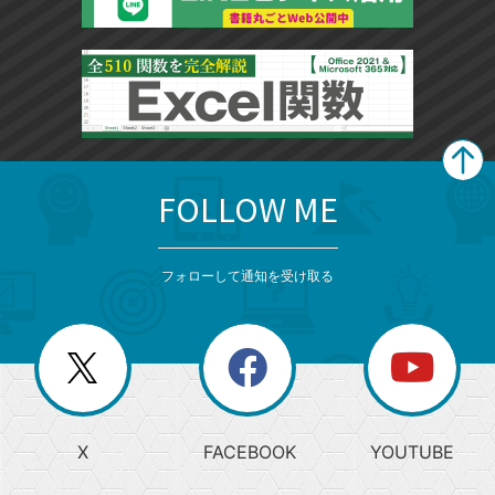
FOLLOW ME
search
format_list_bulleted
検
カ
検
カ
索
テ
メ
ゴ
索
テ
ニ
リ
フォローして通知を受け取る
ゴ
ュ
ー
ー
一
リ
を
覧
閉
を
ー
じ
閉
か
る
じ
る
search
ら
急
X
FACEBOOK
YOUTUBE
探
上
検
昇