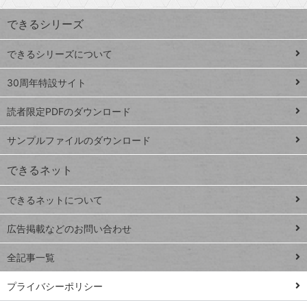
索
す
ワ
できるシリーズ
ー
ド
できるシリーズについて
Google
ト
スプレ
ッ
30周年特設サイト
ッドシ
プ
読者限定PDFのダウンロード
ート
ペ
iPhone
ー
サンプルファイルのダウンロード
VLOOKUP
ジ
できるネット
連載
できるネットについて
Excel Q&A
close
閉じ
トイアンナ流仕
広告掲載などのお問い合わせ
る
事術
全記事一覧
PowerAutomate
ではじめる業務
プライバシーポリシー
の完全自動化