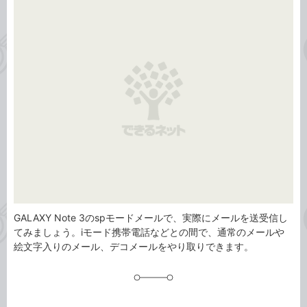
事
テ
タ
ゴ
グ
リ
GALAXY Note 3のspモードメールで、実際にメールを送受信し
てみましょう。iモード携帯電話などとの間で、通常のメールや
絵文字入りのメール、デコメールをやり取りできます。