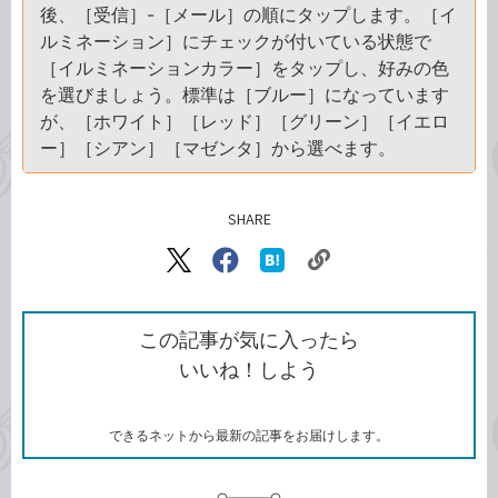
後、［受信］-［メール］の順にタップします。［イ
ルミネーション］にチェックが付いている状態で
［イルミネーションカラー］をタップし、好みの色
を選びましょう。標準は［ブルー］になっています
が、［ホワイト］［レッド］［グリーン］［イエロ
ー］［シアン］［マゼンタ］から選べます。
SHARE
記事をシェアする
リ
X（旧
Facebook
は
ン
Twitter）
で
て
ク
で
シ
な
を
シ
ェ
ブ
この記事が気に入ったら
コ
ェ
ア
ッ
いいね！しよう
ピ
ア
ク
ー
マ
ー
ク
できるネットから最新の記事をお届けします。
に
追
加