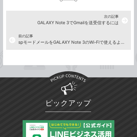
次の記事
arrow_forward
GALAXY Note 3でGmailを送受信するには
前の記事
arrow_back
spモードメールをGALAXY Note 3のWi-Fiで使えるようにするには
ピックアップ