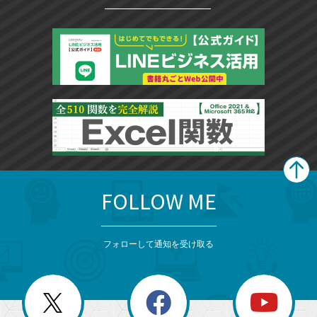
FOLLOW ME
search
format_list_bulleted
検
カ
検
カ
索
テ
メ
ゴ
索
テ
ニ
リ
フォローして通知を受け取る
ゴ
ュ
ー
ー
一
リ
を
覧
閉
を
ー
じ
閉