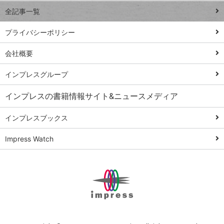
事術
全記事一覧
PowerAutomate
ではじめる業務
プライバシーポリシー
の完全自動化
会社概要
AI議事録作成術
Windows 11
インプレスグループ
Q&A
インプレスの書籍情報サイト&ニュースメディア
Teams踏み込み
活用術
インプレスブックス
Excel講師の仕事
Impress Watch
術
エクセル時短
パワポ時短
Windows Tips
神保町ペロリ旅
俺のメルカリ