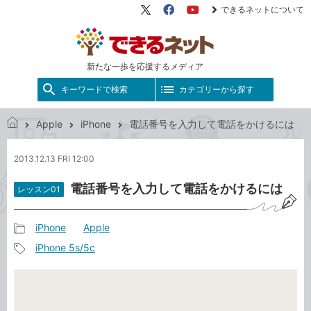
できるネットについて
X（旧
Facebook
YouTube
Twitter）
新たな一歩を応援するメディア
キーワードで検索
カテゴリーから探す
Apple
iPhone
電話番号を入力して電話をかけるには
で
き
2013.12.13 FRI 12:00
る
ネ
電話番号を入力して電話をかけるには
レッスン01
ッ
ト
iPhone
Apple
記
iPhone 5s/5c
事
記
カ
事
テ
タ
ゴ
グ