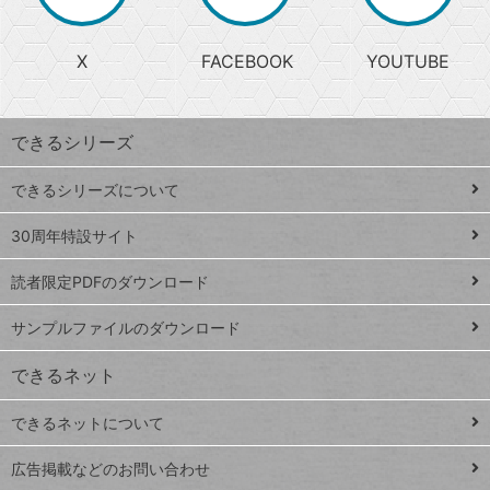
か
る
じ
る
search
ら
急
X
FACEBOOK
YOUTUBE
探
上
検
昇
索
す
ワ
できるシリーズ
ー
ド
できるシリーズについて
Google
ト
スプレ
ッ
30周年特設サイト
ッドシ
プ
読者限定PDFのダウンロード
ート
ペ
iPhone
ー
サンプルファイルのダウンロード
VLOOKUP
ジ
できるネット
連載
できるネットについて
Excel Q&A
close
閉じ
トイアンナ流仕
広告掲載などのお問い合わせ
る