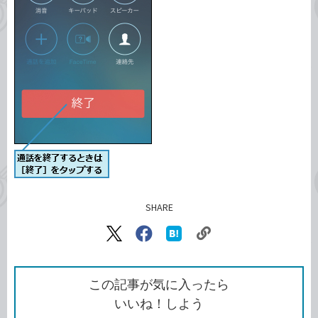
SHARE
記事をシェアする
リ
X（旧
Facebook
は
ン
Twitter）
で
て
ク
で
シ
な
を
シ
ェ
ブ
この記事が気に入ったら
コ
ェ
ア
ッ
いいね！しよう
ピ
ア
ク
ー
マ