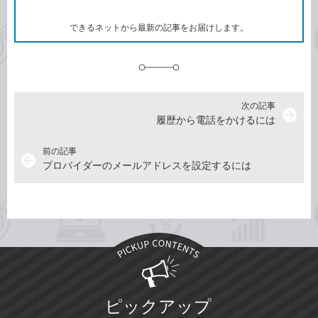
ー
ク
できるネットから最新の記事をお届けします。
に
追
加
次の記事
arrow_forward
履歴から電話をかけるには
前の記事
arrow_back
プロバイダーのメールアドレスを設定するには
ピックアップ