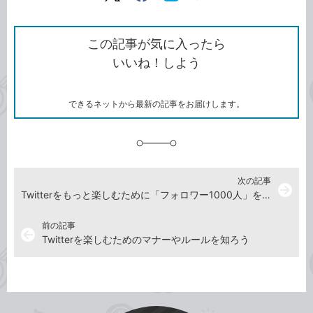
リ
ン
Twitter）
で
て
ク
で
シ
な
を
シ
ェ
ブ
この記事が気に入ったら
コ
ェ
ア
ッ
いいね！しよう
ピ
ア
ク
ー
マ
ー
ク
できるネットから最新の記事をお届けします。
に
追
加
次の記事
arrow_forward
Twitterをもっと楽しむために「フォロワー1000人」を達成したい！
前の記事
arrow_back
Twitterを楽しむためのマナーやルールを知ろう