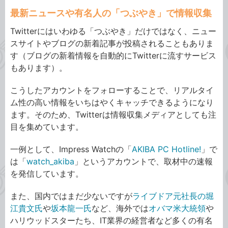
最新ニュースや有名人の「つぶやき」で情報収集
Twitterにはいわゆる「つぶやき」だけではなく、ニュー
スサイトやブログの新着記事が投稿されることもありま
す（ブログの新着情報を自動的にTwitterに流すサービス
もあります）。
こうしたアカウントをフォローすることで、リアルタイ
ム性の高い情報をいちはやくキャッチできるようになり
ます。そのため、Twitterは情報収集メディアとしても注
目を集めています。
一例として、Impress Watchの「
AKIBA PC Hotline!
」で
は「
watch_akiba
」というアカウントで、取材中の速報
を発信しています。
また、国内ではまだ少ないですが
ライブドア元社長の堀
江貴文氏
や
坂本龍一氏
など、海外では
オバマ米大統領
や
ハリウッドスターたち、IT業界の経営者など多くの有名