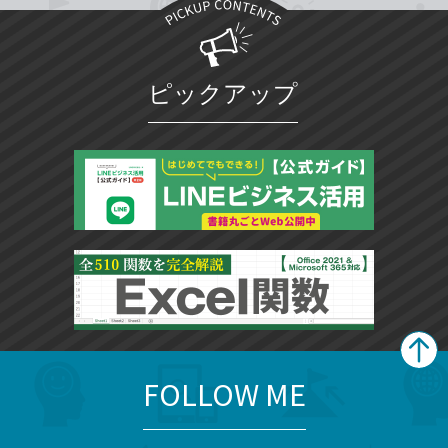
ピックアップ
FOLLOW ME
search
format_list_bulleted
検
カ
検
カ
索
テ
メ
ゴ
索
テ