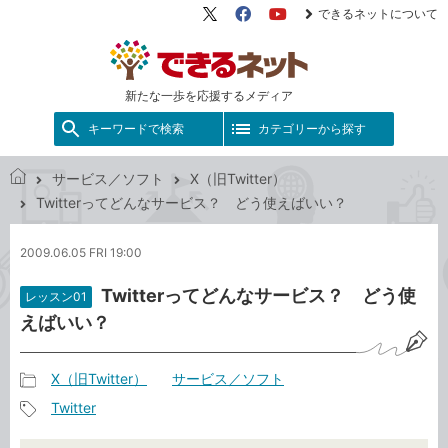
できるネットについて
X（旧
Facebook
YouTube
Twitter）
新たな一歩を応援するメディア
キーワードで検索
カテゴリーから探す
サービス／ソフト
X（旧Twitter）
で
Twitterってどんなサービス？ どう使えばいい？
き
る
2009.06.05 FRI 19:00
ネ
ッ
Twitterってどんなサービス？ どう使
レッスン01
ト
えばいい？
X（旧Twitter）
サービス／ソフト
記
Twitter
事
記
カ