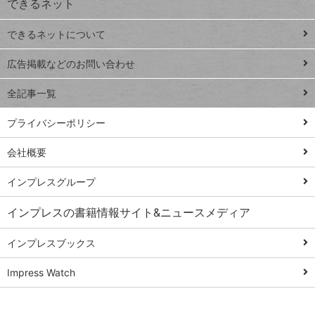
できるネット
連載
できるネットについて
Excel Q&A
close
閉じ
トイアンナ流仕
広告掲載などのお問い合わせ
る
事術
全記事一覧
PowerAutomate
ではじめる業務
プライバシーポリシー
の完全自動化
会社概要
AI議事録作成術
Windows 11
インプレスグループ
Q&A
インプレスの書籍情報サイト&ニュースメディア
Teams踏み込み
活用術
インプレスブックス
Excel講師の仕事
Impress Watch
術
エクセル時短