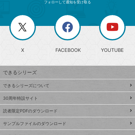
ニ
リ
フォローして通知を受け取る
ゴ
ュ
ー
ー
一
リ
を
覧
閉
を
ー
じ
閉
か
る
じ
る
search
ら
急
X
FACEBOOK
YOUTUBE
探
上
検
昇
索
す
ワ
できるシリーズ
ー
ド
できるシリーズについて
Google
ト
スプレ
ッ
30周年特設サイト
ッドシ
プ
読者限定PDFのダウンロード
ート
ペ
iPhone
ー
サンプルファイルのダウンロード
VLOOKUP
ジ