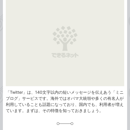
事
テ
タ
ゴ
グ
リ
「Twitter」は、140文字以内の短いメッセージを伝えあう「ミニ
ブログ」サービスです。海外ではオバマ大統領や多くの有名人が
利用していることも話題になっており、国内でも、利用者が増え
ています。まずは、その特徴を知っておきましょう。