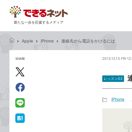
新たな一歩を応援するメディア
Apple
iPhone
連絡先から電話をかけるには
で
き
る
SHARE
2013.12.13 FRI 12
記
ネ
事
ッ
を
X（旧
ト
シ
レッスン03
Twitter）
ェ
で
ア
Facebook
す
シ
で
iPhone
る
ェ
記
シ
LINE
ア
事
ェ
で
カ
ア
送
は
テ
る
て