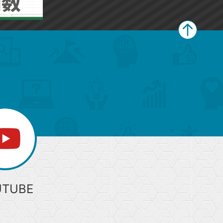
ペ
ー
ジ
上
部
へ
UTUBE