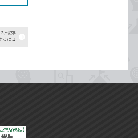
次の記事
arrow_forward
するには