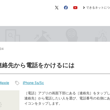
できるネットにつ
X（旧
Facebook
YouTube
Twitter）
:04
連絡先から電話をかけるには
Apple
iPhone 5s/5c
記
事
［電話］アプリの画面下部にある［連絡先］をタップ
連絡先］から電話したい人を選び、電話番号の右側に
タ
イコンをタップします。
グ