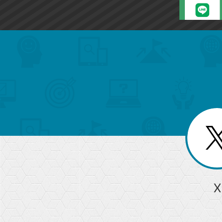
search
format_list_bulleted
検
カ
検
カ
索
テ
メ
ゴ
索
テ
ニ
リ
ュ
ー
ゴ
ー
一
を
覧
リ
閉
を
じ
閉
ー
る
じ
る
か
ら
急上昇ワード
X
探
Googleスプレッドシート
iPhone
VLOOKUP
す