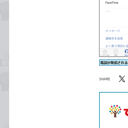
SHARE
記事をシ
T