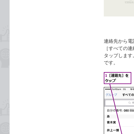
ゴ
な
リ
ブ
ッ
ク
マ
ー
連絡先から電
ク
［すべての連
に
タップします。
追
です。
加