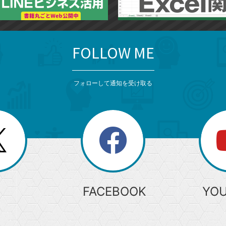
FOLLOW ME
フォローして通知を受け取る
search
検
索
FACEBOOK
YO