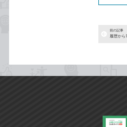
前の記事
arrow_back
履歴から