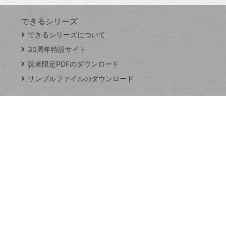
できるシリーズ
close
できるシリーズについて
閉
ト
じ
ッ
30周年特設サイト
る
プ
読者限定PDFのダウンロード
ペ
サンプルファイルのダウンロード
ー
ジ
連載
Excel Q&A
トイアンナ流仕
事術
PowerAutomate
ではじめる業務
の完全自動化