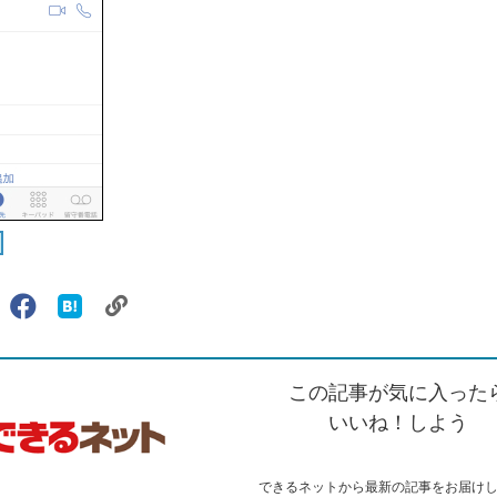
リ
X（旧
Facebook
は
ェアする
ン
witter）
で
て
ク
で
シ
な
を
シ
ェ
ブ
この記事が気に入った
コ
ェ
ア
ッ
ピ
ア
ク
いいね！しよう
ー
マ
ー
ク
できるネットから最新の記事をお届け
に