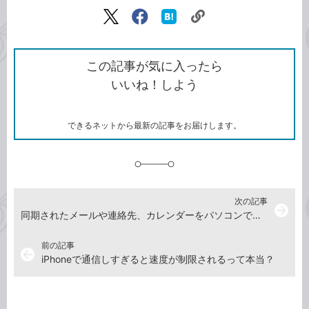
記事をシェアする
リ
X（旧
Facebook
は
ン
Twitter）
で
て
ク
で
シ
な
を
シ
ェ
ブ
この記事が気に入ったら
コ
ェ
ア
ッ
いいね！しよう
ピ
ア
ク
ー
マ
ー
ク
できるネットから最新の記事をお届けします。
に
追
加
次の記事
arrow_forward
同期されたメールや連絡先、カレンダーをパソコンで確認するには
前の記事
arrow_back
iPhoneで通信しすぎると速度が制限されるって本当？