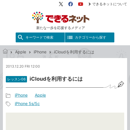
できるネットについて
X（旧
Facebook
YouTube
Twitter）
新たな一歩を応援するメディア
キーワードで検索
カテゴリーから探す
Apple
iPhone
iCloudを利用するには
で
き
2013.12.20 FRI 12:00
る
ネ
iCloudを利用するには
レッスン06
ッ
ト
iPhone
Apple
記
iPhone 5s/5c
事
記
カ
事
テ
タ
ゴ
グ