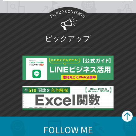
ピックアップ
FOLLOW ME
search
format_list_bulleted
検
カ