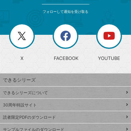
検
カ
索
テ
メ
ゴ
索
テ
ニ
リ
フォローして通知を受け取る
ゴ
ュ
ー
ー
一
リ
を
覧
閉
を
ー
じ
閉
か
る
じ
る
search
ら
急
X
FACEBOOK
YOUTUBE
探
上
検
昇
索
す
ワ
できるシリーズ
ー
ド
できるシリーズについて
Google
ト
スプレ
ッ
30周年特設サイト
ッドシ
プ
読者限定PDFのダウンロード
ート
ペ
iPhone
ー
サンプルファイルのダウンロード