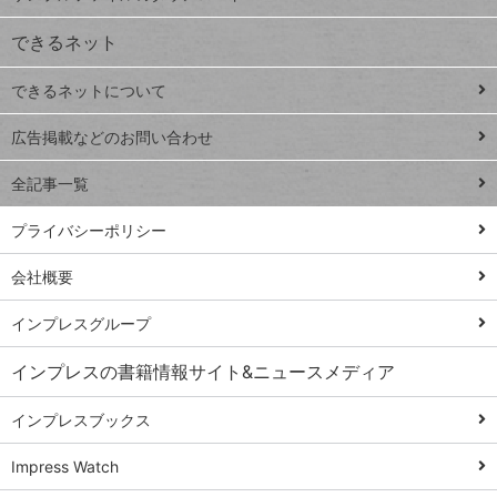
VLOOKUP
ジ
できるネット
連載
できるネットについて
Excel Q&A
close
閉じ
トイアンナ流仕
広告掲載などのお問い合わせ
る
事術
全記事一覧
PowerAutomate
ではじめる業務
プライバシーポリシー
の完全自動化
会社概要
AI議事録作成術
Windows 11
インプレスグループ
Q&A
インプレスの書籍情報サイト&ニュースメディア
Teams踏み込み
活用術
インプレスブックス
Excel講師の仕事
Impress Watch
術