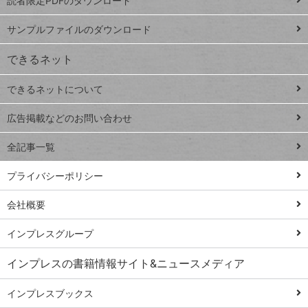
読者限定PDFのダウンロード
ート
ペ
iPhone
ー
サンプルファイルのダウンロード
VLOOKUP
ジ
できるネット
連載
できるネットについて
Excel Q&A
close
閉じ
トイアンナ流仕
広告掲載などのお問い合わせ
る
事術
全記事一覧
PowerAutomate
ではじめる業務
プライバシーポリシー
の完全自動化
会社概要
AI議事録作成術
Windows 11
インプレスグループ
Q&A
インプレスの書籍情報サイト&ニュースメディア
Teams踏み込み
活用術
インプレスブックス