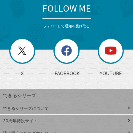
FOLLOW ME
search
format_list_bulleted
検
カ
検
カ
索
テ
メ
ゴ
索
テ
ニ
リ
フォローして通知を受け取る
ゴ
ュ
ー
ー
一
リ
を
覧
閉
を
ー
じ
閉
か
る
じ
る
search
ら
急
X
FACEBOOK
YOUTUBE
探
上
検
昇
索
す
ワ
できるシリーズ
ー
ド
できるシリーズについて
Google
ト
スプレ
ッ
30周年特設サイト
ッドシ
プ