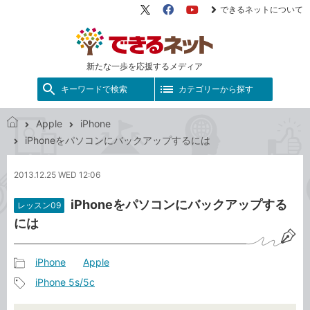
できるネットについて
X（旧
Facebook
YouTube
Twitter）
新たな一歩を応援するメディア
キーワードで検索
カテゴリーから探す
Apple
iPhone
で
iPhoneをパソコンにバックアップするには
き
る
2013.12.25 WED 12:06
ネ
ッ
iPhoneをパソコンにバックアップする
レッスン09
ト
には
iPhone
Apple
記
iPhone 5s/5c
事
記
カ