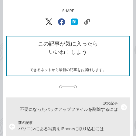
SHARE
記事をシェアする
リ
X（旧
Facebook
は
ン
Twitter）
で
て
ク
で
シ
な
を
シ
ェ
ブ
この記事が気に入ったら
コ
ェ
ア
ッ
いいね！しよう
ピ
ア
ク
ー
マ
ー
ク
できるネットから最新の記事をお届けします。
に
追
加
次の記事
arrow_forward
不要になったバックアップファイルを削除するには
前の記事
arrow_back
パソコンにある写真をiPhoneに取り込むには