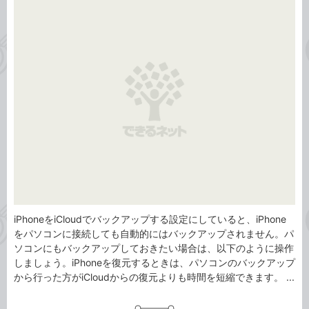
事
テ
タ
ゴ
グ
リ
iPhoneをiCloudでバックアップする設定にしていると、iPhone
をパソコンに接続しても自動的にはバックアップされません。パ
ソコンにもバックアップしておきたい場合は、以下のように操作
しましょう。iPhoneを復元するときは、パソコンのバックアップ
から行った方がiCloudからの復元よりも時間を短縮できます。 ...