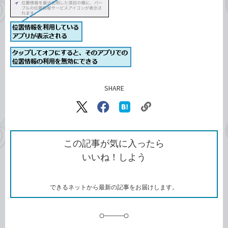
SHARE
記事をシェアする
リ
X（旧
Facebook
は
ン
Twitter）
で
て
ク
で
シ
な
を
シ
ェ
ブ
この記事が気に入ったら
コ
ェ
ア
ッ
いいね！しよう
ピ
ア
ク
ー
マ
ー
ク
できるネットから最新の記事をお届けします。
に
追
加