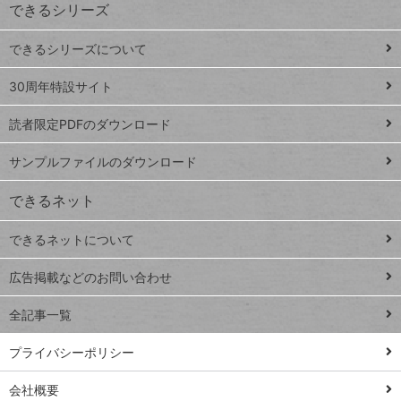
できるシリーズ
ー
ド
できるシリーズについて
Google
ト
スプレ
ッ
30周年特設サイト
ッドシ
プ
読者限定PDFのダウンロード
ート
ペ
iPhone
ー
サンプルファイルのダウンロード
VLOOKUP
ジ
できるネット
連載
できるネットについて
Excel Q&A
close
閉じ
トイアンナ流仕
広告掲載などのお問い合わせ
る
事術
全記事一覧
PowerAutomate
ではじめる業務
プライバシーポリシー
の完全自動化
会社概要
AI議事録作成術