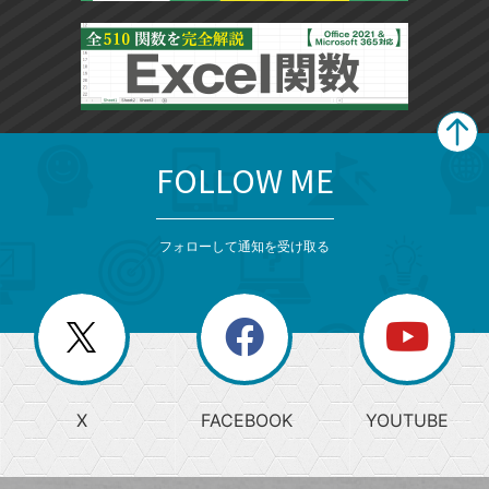
FOLLOW ME
search
format_list_bulleted
検
カ
検
カ
索
テ
メ
ゴ
索
テ
ニ
リ
フォローして通知を受け取る
ゴ
ュ
ー
ー
一
リ
を
覧
閉
を
ー
じ
閉
か
る
じ
る
search
ら
急
X
FACEBOOK
YOUTUBE
探
上
検
昇
索
す
ワ