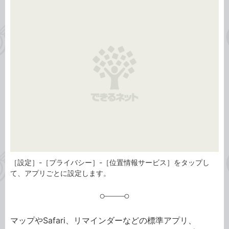
事
テ
タ
ゴ
グ
リ
［設定］-［プライバシー］-［位置情報サービス］をタップし
て、アプリごとに設定します。
マップやSafari、リマインダーなどの標準アプリ、