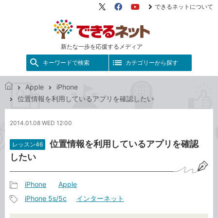
できるネットについて
X（旧
Facebook
YouTube
Twitter）
新たな一歩を応援するメディア
キーワードで検索
カテゴリーから探す
Apple
iPhone
で
位置情報を利用しているアプリを確認したい
き
る
2014.01.08 WED 12:00
ネ
ッ
位置情報を利用しているアプリを確認
レッスン46
ト
したい
iPhone
Apple
記
iPhone 5s/5c
インターネット
事
記
カ