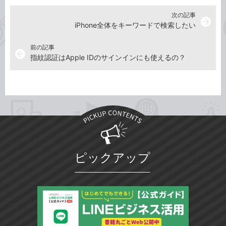
次の記事
arrow_forward
iPhone全体をキーワードで検索したい
前の記事
arrow_back
指紋認証はApple IDのサインインにも使えるの？
ピックアップ