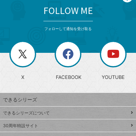
FOLLOW ME
search
format_list_bulleted
検
カ
検
カ
索
テ
メ
ゴ
索
テ
ニ
リ
フォローして通知を受け取る
ゴ
ュ
ー
ー
一
リ
を
覧
閉
を
ー
じ
閉
か
る
じ
る
search
ら
急
X
FACEBOOK
YOUTUBE
探
上
検
昇
索
す
ワ
できるシリーズ
ー
ド
できるシリーズについて
Google
ト
スプレ
ッ
30周年特設サイト
ッドシ
プ