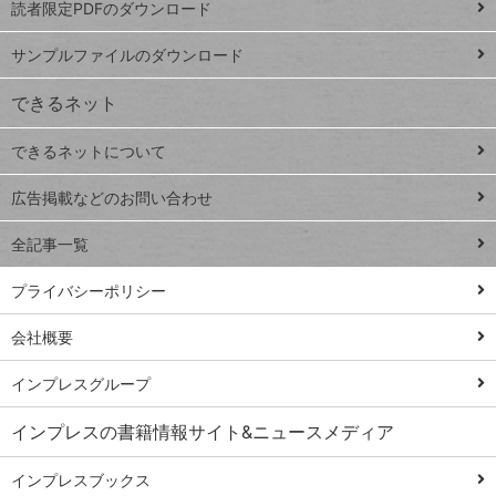
読者限定PDFのダウンロード
ート
ペ
iPhone
ー
サンプルファイルのダウンロード
VLOOKUP
ジ
できるネット
連載
できるネットについて
Excel Q&A
close
閉じ
トイアンナ流仕
広告掲載などのお問い合わせ
る
事術
全記事一覧
PowerAutomate
ではじめる業務
プライバシーポリシー
の完全自動化
会社概要
AI議事録作成術
Windows 11
インプレスグループ
Q&A
インプレスの書籍情報サイト&ニュースメディア
Teams踏み込み
活用術
インプレスブックス