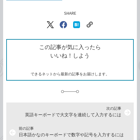
SHARE
記事をシェアする
リ
X（旧
Facebook
は
ン
Twitter）
で
て
ク
で
シ
な
を
シ
ェ
ブ
この記事が気に入ったら
コ
ェ
ア
ッ
いいね！しよう
ピ
ア
ク
ー
マ
ー
ク
できるネットから最新の記事をお届けします。
に
追
加
次の記事
arrow_forward
英語キーボードで大文字を連続して入力するには
前の記事
arrow_back
日本語かなのキーボードで数字や記号を入力するには