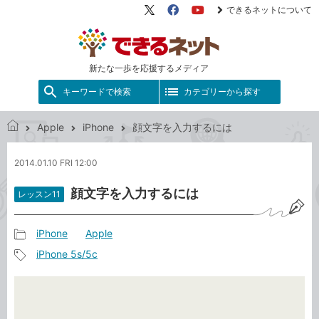
できるネットについて
X（旧
Facebook
YouTube
Twitter）
新たな一歩を応援するメディア
キーワードで検索
カテゴリーから探す
Apple
iPhone
顔文字を入力するには
で
き
2014.01.10 FRI 12:00
る
ネ
顔文字を入力するには
レッスン11
ッ
ト
iPhone
Apple
記
iPhone 5s/5c
事
記
カ
事
テ
タ
ゴ
グ