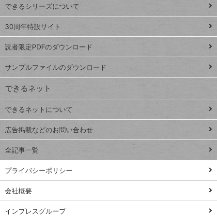
できるシリーズについて
Google
ト
スプレ
ッ
30周年特設サイト
ッドシ
プ
読者限定PDFのダウンロード
ート
ペ
iPhone
ー
サンプルファイルのダウンロード
VLOOKUP
ジ
できるネット
連載
できるネットについて
Excel Q&A
close
閉じ
トイアンナ流仕
広告掲載などのお問い合わせ
る
事術
全記事一覧
PowerAutomate
ではじめる業務
プライバシーポリシー
の完全自動化
会社概要
AI議事録作成術
Windows 11
インプレスグループ