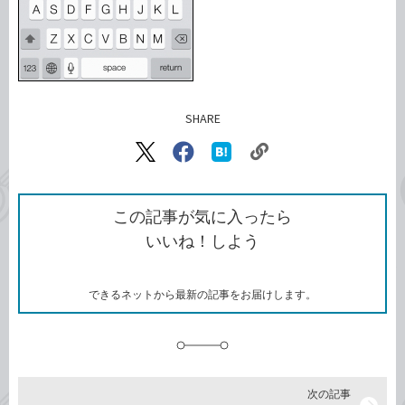
SHARE
記事をシェアする
リ
X（旧
Facebook
は
ン
Twitter）
で
て
ク
で
シ
な
を
シ
ェ
ブ
この記事が気に入ったら
コ
ェ
ア
ッ
いいね！しよう
ピ
ア
ク
ー
マ
ー
ク
できるネットから最新の記事をお届けします。
に
追
加
次の記事