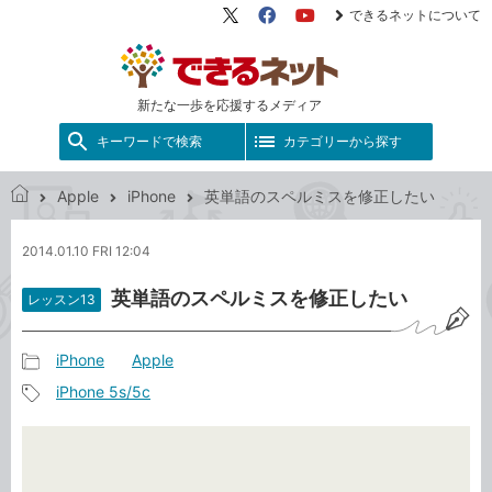
できるネットについて
X（旧
Facebook
YouTube
Twitter）
新たな一歩を応援するメディア
キーワードで検索
カテゴリーから探す
Apple
iPhone
英単語のスペルミスを修正したい
で
き
2014.01.10 FRI 12:04
る
ネ
英単語のスペルミスを修正したい
レッスン13
ッ
ト
iPhone
Apple
記
iPhone 5s/5c
事
記
カ
事
テ
タ
ゴ
グ