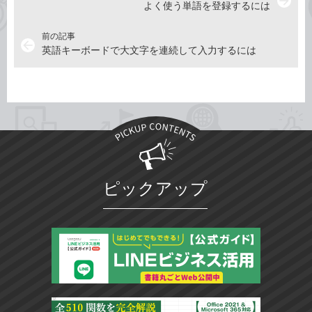
arrow_forward
よく使う単語を登録するには
前の記事
arrow_back
英語キーボードで大文字を連続して入力するには
ピックアップ