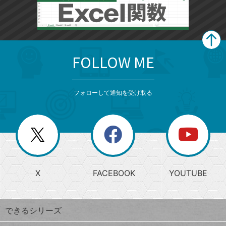
FOLLOW ME
search
format_list_bulleted
検
カ
検
カ
索
テ
メ
ゴ
索
テ
ニ
リ
フォローして通知を受け取る
ゴ
ュ
ー
ー
一
リ
を
覧
閉
を
ー
じ
閉
か
る
じ
る
search
ら
急
X
FACEBOOK
YOUTUBE
探
上
検
昇
索
す
ワ
できるシリーズ
ー
ド