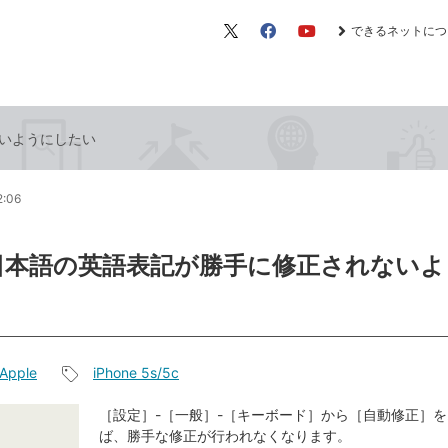
できるネットにつ
X（旧
Facebook
YouTube
Twitter）
いようにしたい
2:06
日本語の英語表記が勝手に修正されないよ
Apple
iPhone 5s/5c
記
事
［設定］-［一般］-［キーボード］から［自動修正］
ば、勝手な修正が行われなくなります。
タ