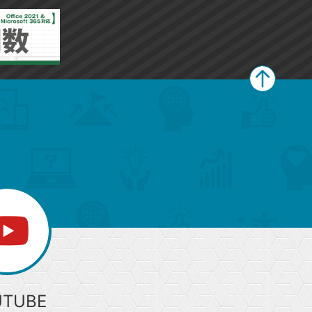
ペ
ー
ジ
上
部
へ
UTUBE