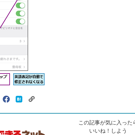
リ
X（旧
Facebook
は
ェアする
ン
witter）
で
て
ク
で
シ
な
を
シ
ェ
ブ
この記事が気に入った
コ
ェ
ア
ッ
ピ
ア
ク
いいね！しよう
ー
マ