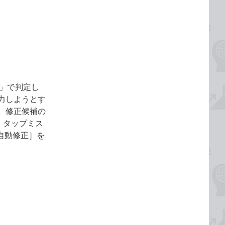
誤」で判定し
力しようとす
。修正候補の
、タップミス
自動修正］を