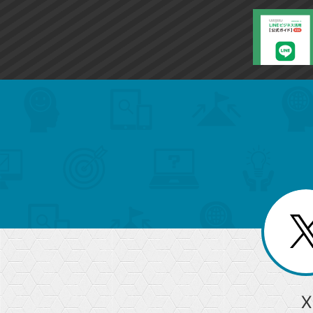
search
format_list_bulleted
検
カ
検
カ
索
テ
メ
ゴ
索
テ
ニ
リ
ュ
ー
ゴ
ー
一
を
覧
リ
閉
を
じ
閉
ー
る
じ
る
か
ら
急上昇ワード
X
探