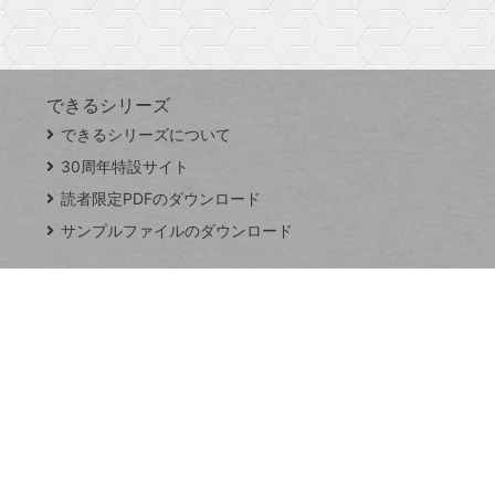
Googleスプレッドシート
iPhone
VLOOKUP
す
できるシリーズ
close
できるシリーズについて
閉
ト
じ
ッ
30周年特設サイト
る
プ
読者限定PDFのダウンロード
ペ
サンプルファイルのダウンロード
ー
ジ
連載
Excel Q&A
トイアンナ流仕
事術
PowerAutomate