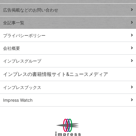
Excel Q&A
close
閉じ
トイアンナ流仕
広告掲載などのお問い合わせ
る
事術
全記事一覧
PowerAutomate
ではじめる業務
プライバシーポリシー
の完全自動化
会社概要
AI議事録作成術
Windows 11
インプレスグループ
Q&A
インプレスの書籍情報サイト&ニュースメディア
Teams踏み込み
活用術
インプレスブックス
Excel講師の仕事
Impress Watch
術
エクセル時短
パワポ時短
Windows Tips