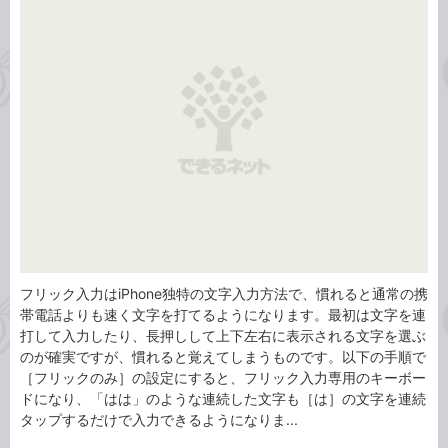
タ
ゴ
グ
リ
フリック入力はiPhone独特の文字入力方法で、慣れると通常の携
帯電話よりも速く文字を打てるようになります。最初は文字を連
打して入力したり、長押しして上下左右に表示される文字を選ぶ
のが確実ですが、慣れると覚えてしまうものです。以下の手順で
［フリックのみ］の設定にすると、フリック入力専用のキーボー
ドになり、「はは」のような連続した文字も［は］の文字を連続
タップするだけで入力できるようになりま...