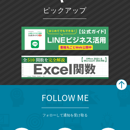
ピックアップ
FOLLOW ME
search
format_list_bulleted
検
カ
検
カ
索
テ
メ
ゴ
索
テ
ニ
リ
フォローして通知を受け取る
ゴ
ュ
ー
ー
一
リ