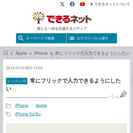
できるネットについて
X（旧
Facebook
YouTube
Twitter）
新たな一歩を応援するメディア
キーワードで検索
カテゴリーから探す
Apple
iPhone
常にフリックで入力できるようにしたい
で
き
2014.01.15 WED 12:02
る
ネ
常にフリックで入力できるようにした
レッスン22
ッ
い
ト
iPhone
Apple
記
iPhone 5s/5c
事
記
カ
事
テ