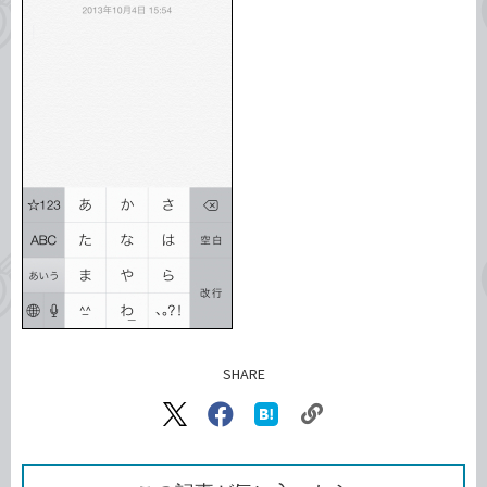
SHARE
記事をシェアする
リ
X（旧
Facebook
は
ン
Twitter）
で
て
ク
で
シ
な
を
シ
ェ
ブ