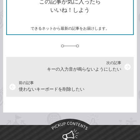
この記事が気に入ったら
コ
ェ
ア
ッ
いいね！しよう
ピ
ア
ク
ー
マ
ー
ク
できるネットから最新の記事をお届けします。
に
追
加
次の記事
arrow_forward
キーの入力音が鳴らないようにしたい
前の記事
arrow_back
使わないキーボードを削除したい