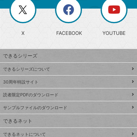
を
覧
閉
を
ー
じ
閉
か
る
じ
る
search
ら
急
X
FACEBOOK
YOUTUBE
探
上
検
昇
索
す
ワ
できるシリーズ
ー
ド
できるシリーズについて
Google
ト
スプレ
ッ
30周年特設サイト
ッドシ
プ
読者限定PDFのダウンロード
ート
ペ
iPhone
ー
サンプルファイルのダウンロード
VLOOKUP
ジ
できるネット
連載
できるネットについて