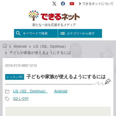
できるネットについて
X（旧
Facebook
YouTube
Twitter）
新たな一歩を応援するメディア
キーワードで検索
カテゴリーから探す
Android
LG（G2、Optimus）
で
子どもや家族が使えるようにするには
き
る
2014.01.15 WED 12:12
ネ
ッ
子どもや家族が使えるようにするには
レッスン42
ト
LG（G2、Optimus）
Android
記
G2 L-01F
事
記
カ
事
テ
タ