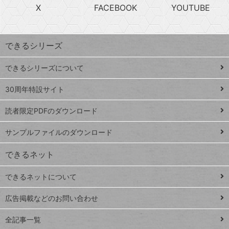
急
X
FACEBOOK
YOUTUBE
探
上
検
昇
索
す
ワ
できるシリーズ
ー
ド
できるシリーズについて
Google
ト
スプレ
ッ
30周年特設サイト
ッドシ
プ
読者限定PDFのダウンロード
ート
ペ
iPhone
ー
サンプルファイルのダウンロード
VLOOKUP
ジ
できるネット
連載
できるネットについて
Excel Q&A
close
閉じ
トイアンナ流仕
広告掲載などのお問い合わせ
る
事術
全記事一覧
PowerAutomate