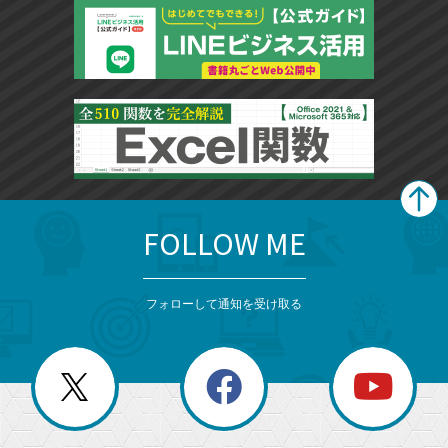
FOLLOW ME
search
format_list_bulleted
検
カ
検
カ
索
テ
メ
ゴ
索
テ
ニ
リ
フォローして通知を受け取る
ゴ
ュ
ー
ー
一
リ
を
覧
閉
を
ー
じ
閉
か
る
じ
る
search
ら