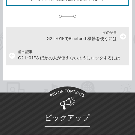
に
追
加
次の記事
arrow_forward
G2 L-01FでBluetooth機器を使うには
前の記事
arrow_back
G2 L-01Fをほかの人が使えないようにロックするには
ピックアップ