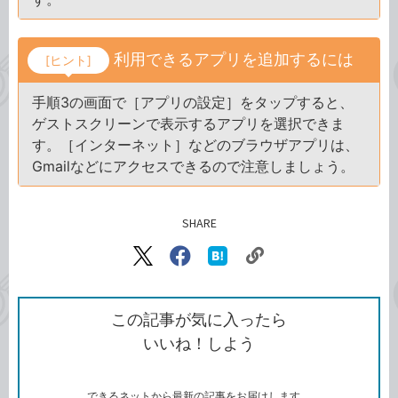
利用できるアプリを追加するには
[ヒント]
手順3の画面で［アプリの設定］をタップすると、
ゲストスクリーンで表示するアプリを選択できま
す。［インターネット］などのブラウザアプリは、
Gmailなどにアクセスできるので注意しましょう。
SHARE
記事をシェアする
リ
X（旧
Facebook
は
ン
Twitter）
で
て
ク
で
シ
な
を
シ
ェ
ブ
この記事が気に入ったら
コ
ェ
ア
ッ
いいね！しよう
ピ
ア
ク
ー
マ
ー
ク
できるネットから最新の記事をお届けします。