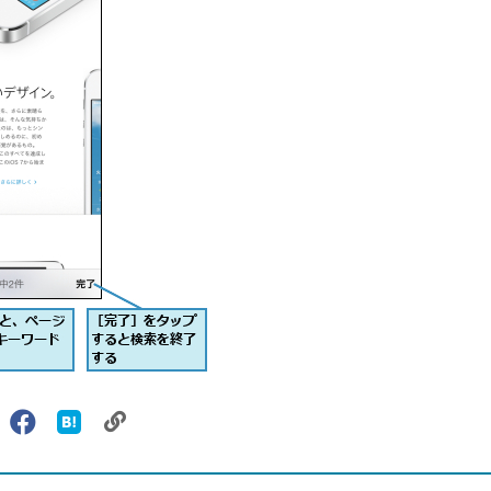
リ
X（旧
Facebook
は
ェアする
ン
witter）
で
て
ク
で
シ
な
シ
ェ
ブ