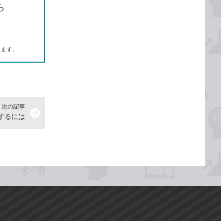
ら
します。
次の記事
arrow_forward
するには