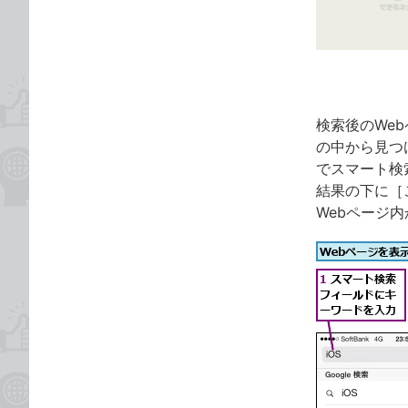
ゴ
な
リ
ブ
ッ
ク
マ
ー
検索後のWe
ク
の中から見つ
に
でスマート検
追
結果の下に［
加
Webページ