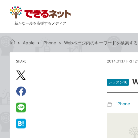
新たな一歩を応援するメディア
Apple
iPhone
Webページ内のキーワードを検索す
で
き
る
SHARE
2014.01.17 FRI 12
記
ネ
事
ッ
を
X（旧
ト
シ
レッスン16
Twitter）
ェ
で
ア
Facebook
す
シ
で
iPhone
る
ェ
記
シ
LINE
ア
事
ェ
で
カ
ア
送
は
テ
る
て