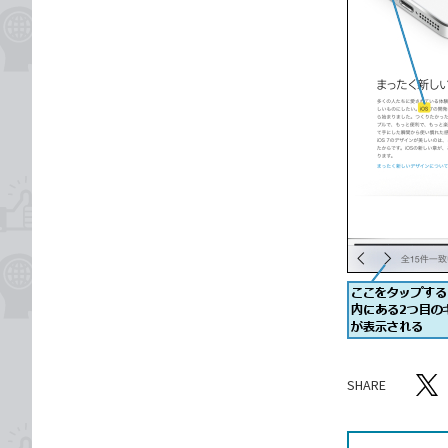
SHARE
記事をシ
T