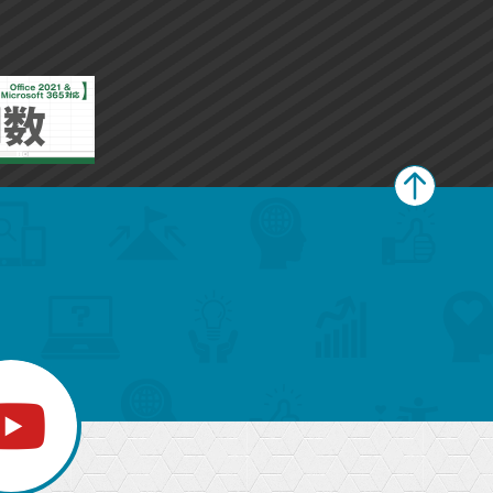
ペ
ー
ジ
上
部
へ