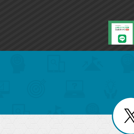
search
format_list_bulleted
検
カ
検
カ
索
テ
メ
ゴ
索
テ
ニ
リ
ュ
ー
ゴ
ー
一
を
覧
リ
閉
を
じ
閉
ー
る
じ
る
か