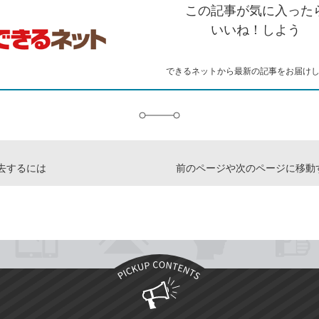
を
この記事が気に入った
コ
ェ
ア
ッ
ピ
ア
ク
いいね！しよう
ー
マ
ー
ク
できるネットから最新の記事をお届け
に
追
加
去するには
前のページや次のページに移動