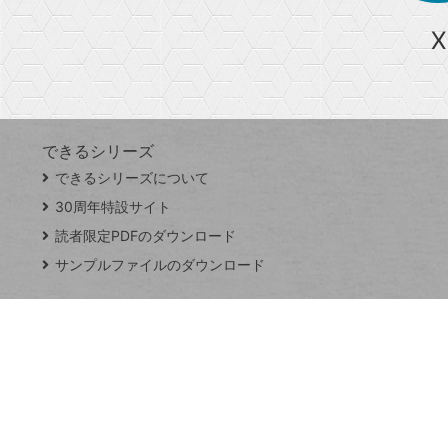
ら
急上昇ワード
X
探
Googleスプレッドシート
iPhone
VLOOKUP
す
できるシリーズ
close
できるシリーズについて
閉
ト
じ
ッ
30周年特設サイト
る
プ
読者限定PDFのダウンロード
ペ
サンプルファイルのダウンロード
ー
ジ
連載
Excel Q&A
トイアンナ流仕