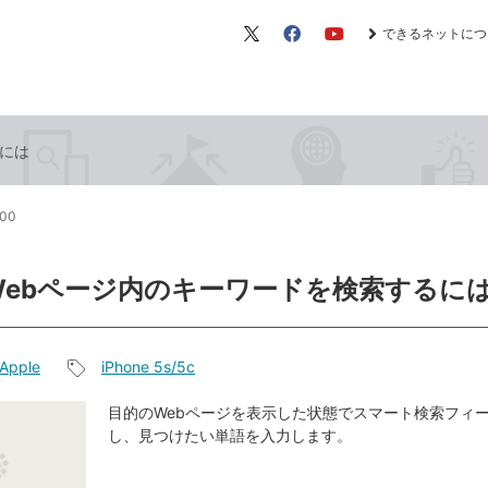
できるネットにつ
X（旧
Facebook
YouTube
Twitter）
るには
:00
Webページ内のキーワードを検索するに
Apple
iPhone 5s/5c
記
事
目的のWebページを表示した状態でスマート検索フィ
し、見つけたい単語を入力します。
タ
グ