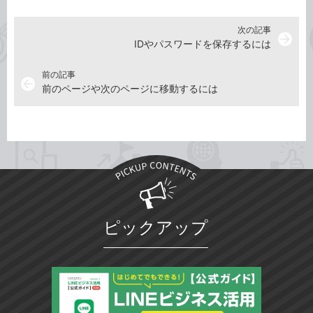
次の記事
arrow_forward
IDやパスワードを保存するには
前の記事
arrow_back
前のページや次のページに移動するには
ピックアップ