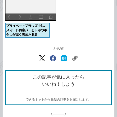
SHARE
記事をシェアする
リ
X（旧
Facebook
は
ン
Twitter）
で
て
ク
で
シ
な
を
シ
ェ
ブ
この記事が気に入ったら
コ
ェ
ア
ッ
いいね！しよう
ピ
ア
ク
ー
マ
ー
ク
できるネットから最新の記事をお届けします。
に
追
加