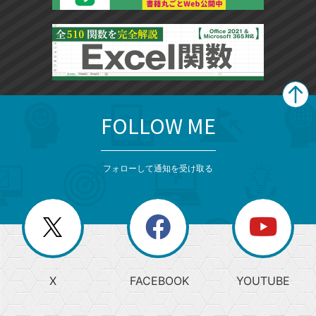
FOLLOW ME
search
format_list_bulleted
検
カ
検
カ
索
テ
メ
ゴ
索
テ
ニ
リ
フォローして通知を受け取る
ゴ
ュ
ー
ー
一
リ
を
覧
閉
を
ー
じ
閉
か
る
じ
る
search
ら
急
X
FACEBOOK
YOUTUBE
探
上
検
昇
索
す