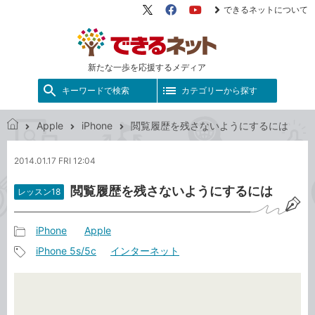
できるネットについて
X（旧
Facebook
YouTube
Twitter）
新たな一歩を応援するメディア
キーワードで検索
カテゴリーから探す
Apple
iPhone
閲覧履歴を残さないようにするには
で
き
2014.01.17 FRI 12:04
る
ネ
閲覧履歴を残さないようにするには
レッスン18
ッ
ト
iPhone
Apple
記
iPhone 5s/5c
インターネット
事
記
カ
事
テ
タ
ゴ
グ