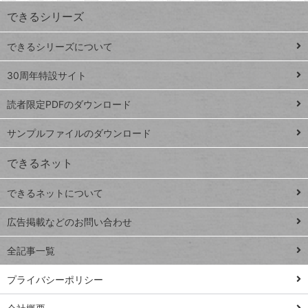
ワ
できるシリーズ
ー
ド
できるシリーズについて
Google
ト
スプレ
ッ
30周年特設サイト
ッドシ
プ
読者限定PDFのダウンロード
ート
ペ
iPhone
ー
サンプルファイルのダウンロード
VLOOKUP
ジ
できるネット
連載
できるネットについて
Excel Q&A
close
閉じ
トイアンナ流仕
広告掲載などのお問い合わせ
る
事術
全記事一覧
PowerAutomate
ではじめる業務
プライバシーポリシー
の完全自動化