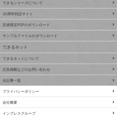
できるシリーズについて
Google
ト
スプレ
ッ
30周年特設サイト
ッドシ
プ
読者限定PDFのダウンロード
ート
ペ
iPhone
ー
サンプルファイルのダウンロード
VLOOKUP
ジ
できるネット
連載
できるネットについて
Excel Q&A
close
閉じ
トイアンナ流仕
広告掲載などのお問い合わせ
る
事術
全記事一覧
PowerAutomate
ではじめる業務
プライバシーポリシー
の完全自動化
会社概要
AI議事録作成術
Windows 11
インプレスグループ