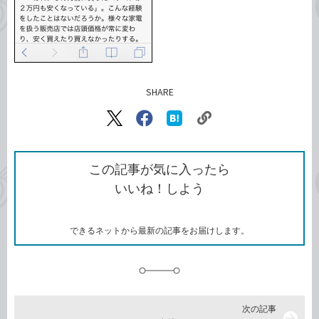
SHARE
記事をシェアする
リ
X（旧
Facebook
は
ン
Twitter）
で
て
ク
で
シ
な
を
シ
ェ
ブ
この記事が気に入ったら
コ
ェ
ア
ッ
いいね！しよう
ピ
ア
ク
ー
マ
ー
ク
できるネットから最新の記事をお届けします。
に
追
加
次の記事
arrow_forward