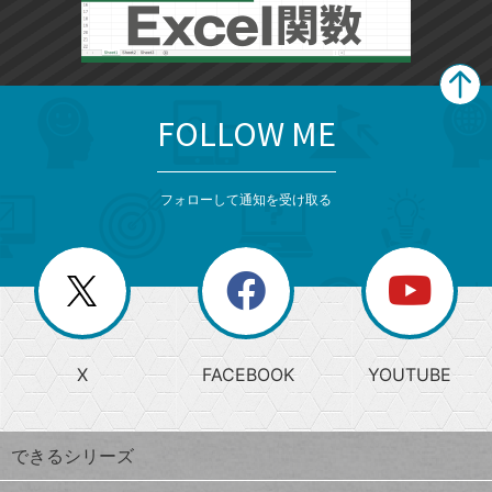
FOLLOW ME
search
format_list_bulleted
検
カ
検
カ
索
テ
メ
ゴ
索
テ
ニ
リ
フォローして通知を受け取る
ゴ
ュ
ー
ー
一
リ
を
覧
閉
を
ー
じ
閉
か
る
じ
る
search
ら
急
X
FACEBOOK
YOUTUBE
探
上
検
昇
索
す
ワ
できるシリーズ
ー
ド