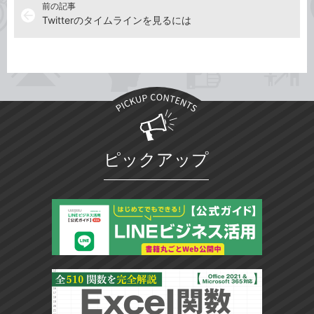
前の記事
arrow_back
Twitterのタイムラインを見るには
ピックアップ