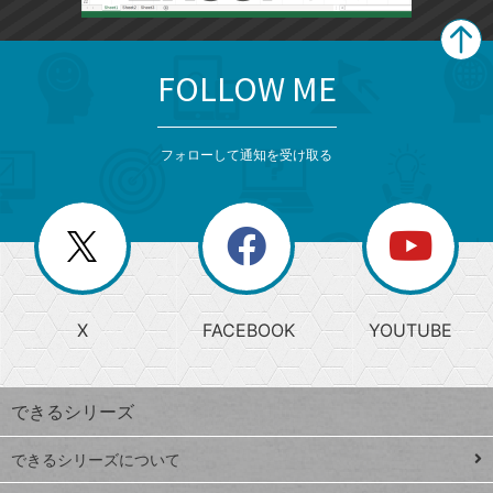
FOLLOW ME
search
format_list_bulleted
検
カ
検
カ
索
テ
メ
ゴ
索
テ
ニ
リ
フォローして通知を受け取る
ゴ
ュ
ー
ー
一
リ
を
覧
閉
を
ー
じ
閉
か
る
じ
る
search
ら
急
X
FACEBOOK
YOUTUBE
探
上
検
昇
索
す
ワ
できるシリーズ
ー
ド
できるシリーズについて
Google
ト