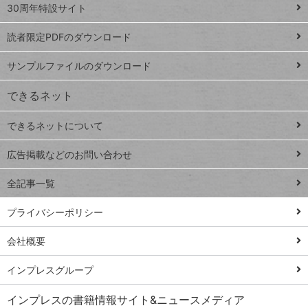
スプレ
ッ
30周年特設サイト
ッドシ
プ
読者限定PDFのダウンロード
ート
ペ
iPhone
ー
サンプルファイルのダウンロード
VLOOKUP
ジ
できるネット
連載
できるネットについて
Excel Q&A
close
閉じ
トイアンナ流仕
広告掲載などのお問い合わせ
る
事術
全記事一覧
PowerAutomate
ではじめる業務
プライバシーポリシー
の完全自動化
会社概要
AI議事録作成術
Windows 11
インプレスグループ
Q&A
インプレスの書籍情報サイト&ニュースメディア