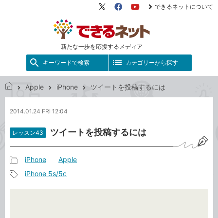
できるネットについて
X（旧
Facebook
YouTube
Twitter）
新たな一歩を応援するメディア
キーワードで検索
カテゴリーから探す
Apple
iPhone
ツイートを投稿するには
で
き
2014.01.24 FRI 12:04
る
ネ
ツイートを投稿するには
レッスン43
ッ
ト
iPhone
Apple
記
iPhone 5s/5c
事
記
カ
事
テ
タ
ゴ
グ