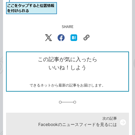
SHARE
記事をシェアする
リ
X（旧
Facebook
は
ン
Twitter）
で
て
ク
で
シ
な
を
シ
ェ
ブ
この記事が気に入ったら
コ
ェ
ア
ッ
いいね！しよう
ピ
ア
ク
ー
マ
ー
ク
できるネットから最新の記事をお届けします。
に
追
加
次の記事
arrow_forward
Facebookのニュースフィードを見るには