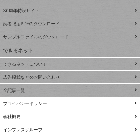
Google
ト
スプレ
ッ
30周年特設サイト
ッドシ
プ
読者限定PDFのダウンロード
ート
ペ
iPhone
ー
サンプルファイルのダウンロード
VLOOKUP
ジ
できるネット
連載
できるネットについて
Excel Q&A
close
閉じ
トイアンナ流仕
広告掲載などのお問い合わせ
る
事術
全記事一覧
PowerAutomate
ではじめる業務
プライバシーポリシー
の完全自動化
会社概要
AI議事録作成術
Windows 11
インプレスグループ
Q&A