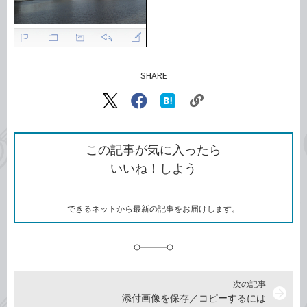
SHARE
記事をシェアする
リ
X（旧
Facebook
は
ン
Twitter）
で
て
ク
で
シ
な
を
シ
ェ
ブ
この記事が気に入ったら
コ
ェ
ア
ッ
いいね！しよう
ピ
ア
ク
ー
マ
ー
ク
できるネットから最新の記事をお届けします。
に
追
加
次の記事
arrow_forward
添付画像を保存／コピーするには