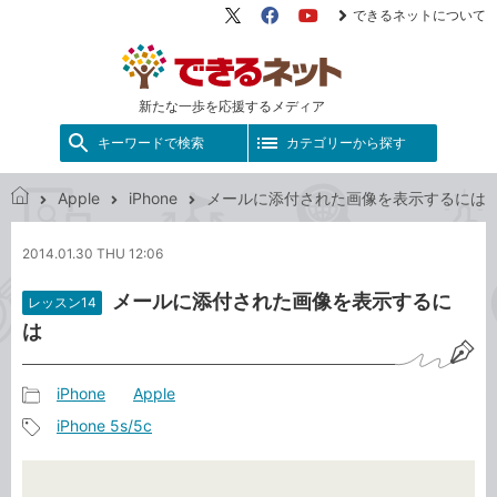
できるネットについて
X（旧
Facebook
YouTube
Twitter）
新たな一歩を応援するメディア
キーワードで検索
カテゴリーから探す
Apple
iPhone
メールに添付された画像を表示するには
で
き
2014.01.30 THU 12:06
る
ネ
メールに添付された画像を表示するに
レッスン14
ッ
は
ト
iPhone
Apple
記
iPhone 5s/5c
事
記
カ
事
テ