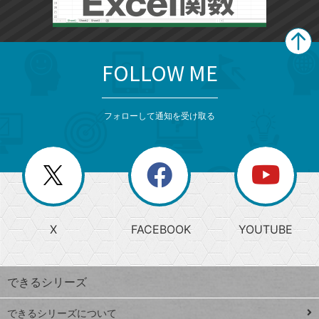
FOLLOW ME
search
format_list_bulleted
検
カ
検
カ
索
テ
メ
ゴ
索
テ
ニ
リ
フォローして通知を受け取る
ゴ
ュ
ー
ー
一
リ
を
覧
閉
を
ー
じ
閉
か
る
じ
る
search
ら
急
X
FACEBOOK
YOUTUBE
探
上
検
昇
索
す
ワ
できるシリーズ
ー
ド
できるシリーズについて