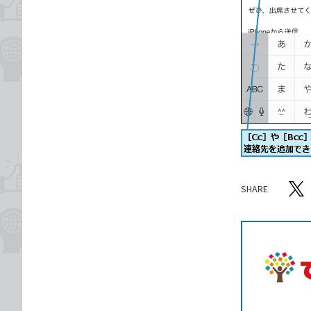
SHARE
記事をシ
T