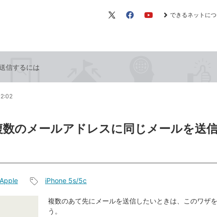
できるネットにつ
X（旧
Facebook
YouTube
Twitter）
送信するには
12:02
複数のメールアドレスに同じメールを送
Apple
iPhone 5s/5c
記
事
複数のあて先にメールを送信したいときは、このワザ
う。
タ