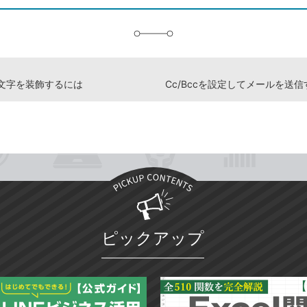
追
加
文字を装飾するには
Cc/Bccを設定してメールを送
ピックアップ