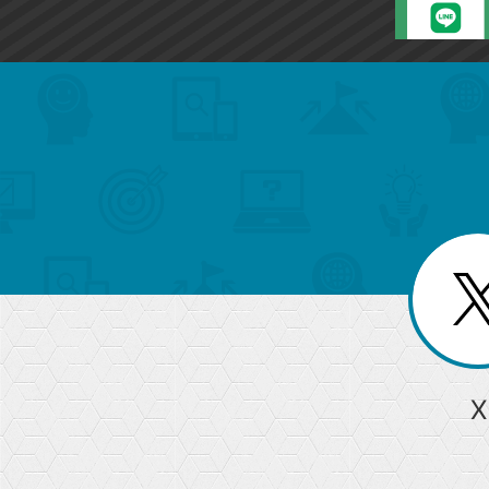
search
format_list_bulleted
検
カ
検
カ
索
テ
メ
ゴ
索
テ
ニ
リ
ュ
ー
ゴ
ー
一
を
覧
リ
閉
を
じ
閉
ー
る
じ
る
か
ら
急上昇ワード
X
探
Googleスプレッドシート
iPhone
VLOOKUP
す