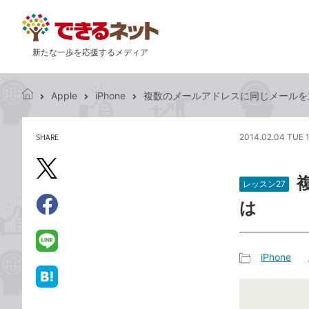
新たな一歩を応援するメディア
Apple
iPhone
複数のメールアドレスに同じメールを
で
き
る
SHARE
2014.02.04 TUE 
記
ネ
事
ッ
を
X（旧
ト
シ
レッスン27
Twitter）
ェ
は
で
ア
Facebook
す
シ
で
る
ェ
シ
LINE
iPhone
ア
ェ
で
記
ア
送
は
事
る
て
カ