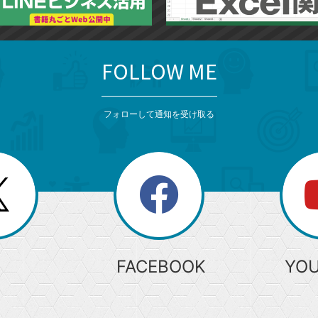
FOLLOW ME
フォローして通知を受け取る
search
検
索
FACEBOOK
YO