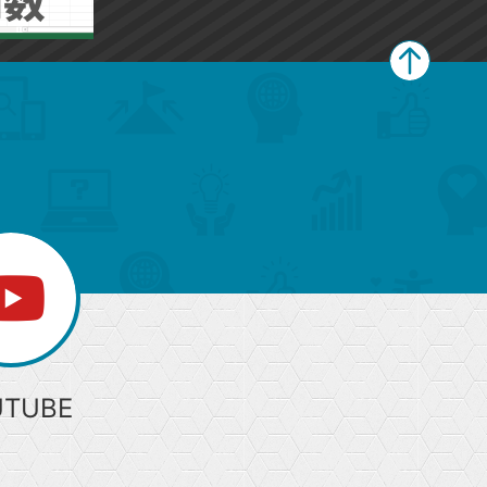
ペ
ー
ジ
上
部
へ
UTUBE