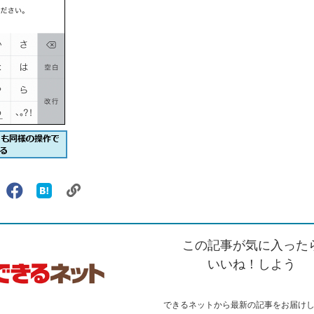
リ
X（旧
Facebook
は
ェアする
ン
witter）
で
て
ク
で
シ
な
を
シ
ェ
ブ
この記事が気に入った
コ
ェ
ア
ッ
ピ
ア
ク
いいね！しよう
ー
マ
ー
ク
できるネットから最新の記事をお届け
に