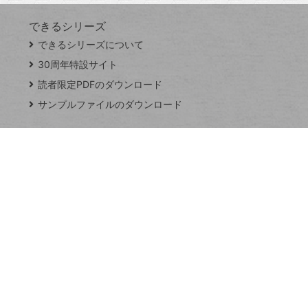
できるシリーズ
close
できるシリーズについて
閉
ト
じ
ッ
30周年特設サイト
る
プ
読者限定PDFのダウンロード
ペ
サンプルファイルのダウンロード
ー
ジ
連載
Excel Q&A
トイアンナ流仕
事術
PowerAutomate
ではじめる業務
の完全自動化