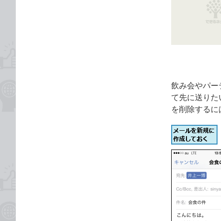
な
テ
ブ
ゴ
ッ
リ
ク
マ
ー
ク
飲み会やパー
に
て先に送りた
追
を削除するに
加