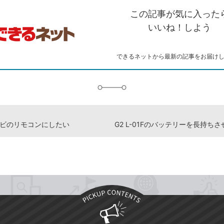
を
シ
ェ
ブ
この記事が気に入った
コ
ェ
ア
ッ
ピ
ア
ク
いいね！しよう
ー
マ
ー
ク
できるネットから最新の記事をお届け
に
追
加
レビのリモコンにしたい