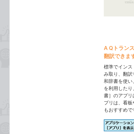
ゴ
な
リ
ブ
ッ
ク
マ
ー
ク
A Qトラ
に
翻訳できま
追
標準でインス
加
み取り、翻訳
和辞書を使い
を利用したり
書］のアプリ
プリは、看板
もおすすめで