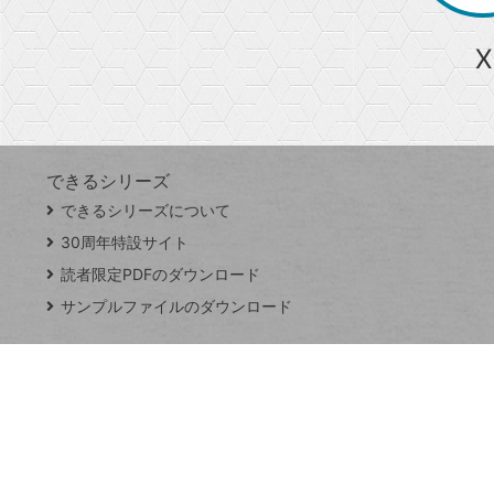
ら
急上昇ワード
X
探
Googleスプレッドシート
iPhone
VLOOKUP
す
できるシリーズ
close
できるシリーズについて
閉
ト
じ
ッ
30周年特設サイト
る
プ
読者限定PDFのダウンロード
ペ
サンプルファイルのダウンロード
ー
ジ
連載
Excel Q&A