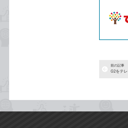
前の記事
arrow_back
G2をテ