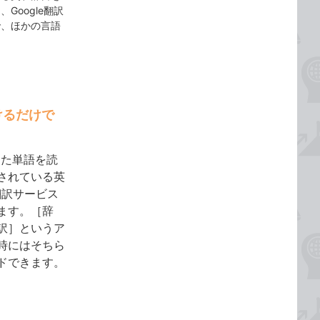
oogle翻訳
で、ほかの言語
けるだけで
した単語を読
されている英
翻訳サービス
ます。［辞
訳］というア
時にはそちら
ドできます。