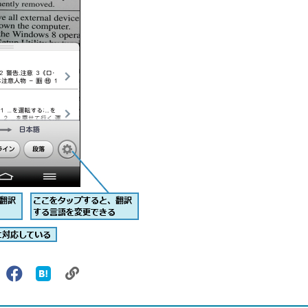
リ
X（旧
Facebook
は
ェアする
ン
witter）
で
て
ク
で
シ
な