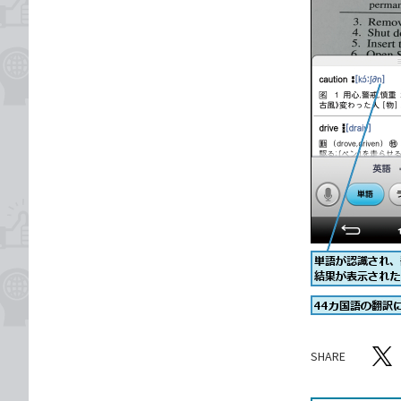
SHARE
記事をシ
T