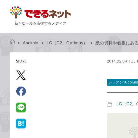
新たな一歩を応援するメディア
Android
LG（G2、Optimus）
紙の資料や看板にあ
で
き
る
SHARE
2014.02.04 TUE 1
記
ネ
事
ッ
を
X（旧
ト
シ
レッスン10colum
Twitter）
ェ
で
ア
Facebook
す
シ
で
LG（G2、O
る
ェ
記
シ
LINE
ア
事
ェ
で
カ
ア
送
は
テ
る
て