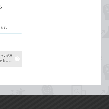
ら
します。
次の記事
arrow_forward
G2 L-01Fのバッテリーを長持ちさせるコツを知りたい