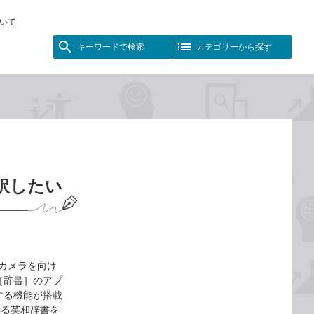
いて
キーワードで検索
カテゴリーから探す
訳したい
にカメラを向け
［辞書］のアプ
する機能が搭載
いる英和辞書を