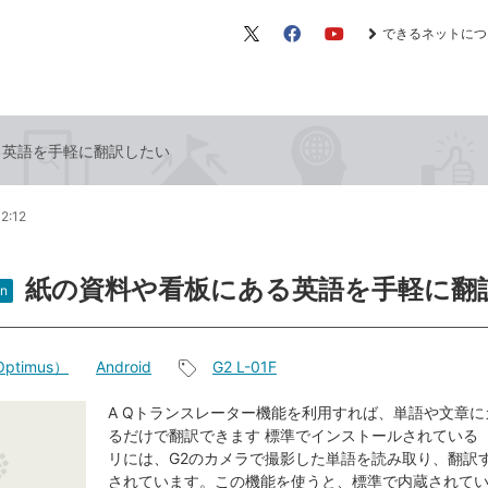
できるネットにつ
X（旧
Facebook
YouTube
Twitter）
る英語を手軽に翻訳したい
2:12
紙の資料や看板にある英語を手軽に翻
n
ptimus）
Android
G2 L-01F
記
事
A Qトランスレーター機能を利用すれば、単語や文章
るだけで翻訳できます 標準でインストールされている
タ
リには、G2のカメラで撮影した単語を読み取り、翻訳
グ
されています。この機能を使うと、標準で内蔵されて