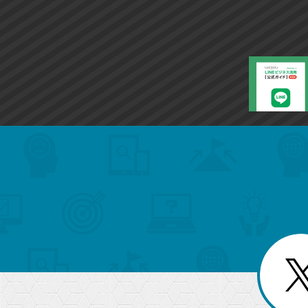
search
format_list_bulleted
検
カ
検
カ
索
テ
メ
ゴ
索
テ
ニ
リ
ュ
ー
ゴ
ー
一
を
覧
リ
閉
を
じ
閉
ー
る
じ
る
か